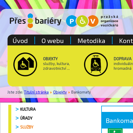
Úvod
O webu
Metodika
Kont
OBJEKTY
DOPRAVA
služby, kultura,
individuáln
zdravotnictví ...
hromadná
Jste zde:
Titulní stránka
Objekty
Bankomaty
KULTURA
ÚŘADY
Bankoma
SLUŽBY