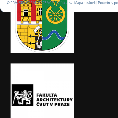
© PRAŽSKÁ ORGANIZACE VOZÍČKÁŘŮ z. s. |
Mapa stránek
| Podmínky po