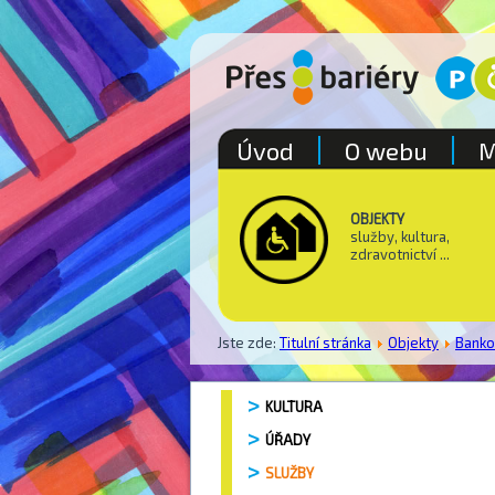
Úvod
O webu
M
OBJEKTY
služby, kultura,
zdravotnictví ...
Jste zde:
Titulní stránka
Objekty
Bank
KULTURA
ÚŘADY
SLUŽBY