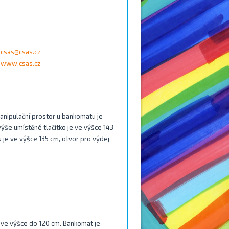
csas@csas.cz
www.csas.cz
anipulační prostor u bankomatu je
ýše umístěné tlačítko je ve výšce 143
u je ve výšce 135 cm, otvor pro výdej
py ve výšce do 120 cm. Bankomat je