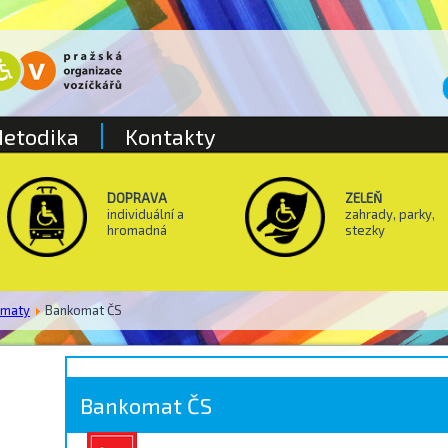
etodika
Kontakty
DOPRAVA
ZELEŇ
individuální a
zahrady, parky,
hromadná
stezky
omaty
Bankomat ČS
Bankomat ČS