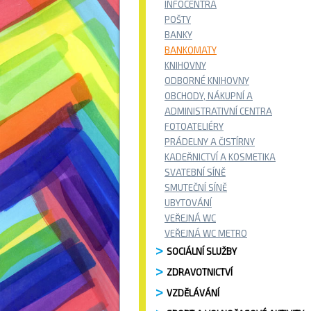
INFOCENTRA
POŠTY
BANKY
BANKOMATY
KNIHOVNY
ODBORNÉ KNIHOVNY
OBCHODY, NÁKUPNÍ A
ADMINISTRATIVNÍ CENTRA
FOTOATELIÉRY
PRÁDELNY A ČISTÍRNY
KADEŘNICTVÍ A KOSMETIKA
SVATEBNÍ SÍNĚ
SMUTEČNÍ SÍNĚ
UBYTOVÁNÍ
VEŘEJNÁ WC
VEŘEJNÁ WC METRO
SOCIÁLNÍ SLUŽBY
ZDRAVOTNICTVÍ
VZDĚLÁVÁNÍ