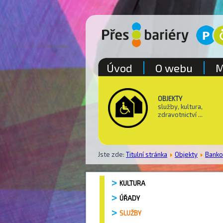
Úvod
O webu
M
OBJEKTY
služby, kultura,
zdravotnictví ...
Jste zde:
Titulní stránka
Objekty
Bank
KULTURA
ÚŘADY
SLUŽBY