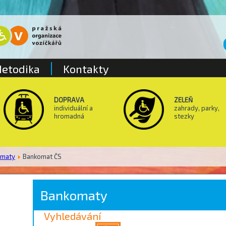
etodika
Kontakty
DOPRAVA
ZELEŇ
individuální a
zahrady, parky,
hromadná
stezky
omaty
Bankomat ČS
Bankomaty
Vyhledávání