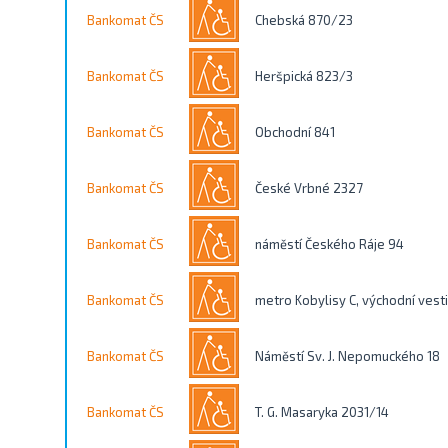
Vyhledávání / Filtrování
Bankomat ČS
Chebská 870/23
Vyhledat
Kontakty
Bankomat ČS
Heršpická 823/3
Město
Bankomat ČS
Obchodní 841
Přístupnost
Bankomat ČS
České Vrbné 2327
Vyhledat
Vyprázdnit
Bankomat ČS
náměstí Českého Ráje 94
Bankomat ČS
metro Kobylisy C, východní vest
Strana 21 z 127
Bankomat ČS
Náměstí Sv. J. Nepomuckého 18
Bankomat ČS
T. G. Masaryka 2031/14