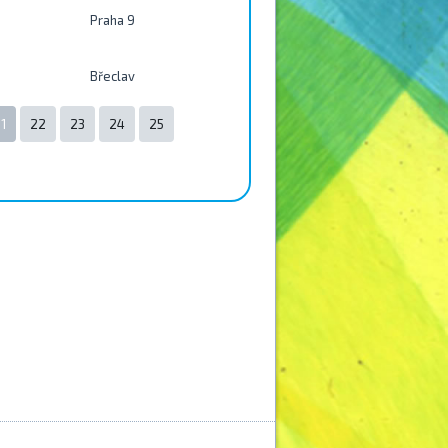
Praha 9
Břeclav
1
22
23
24
25