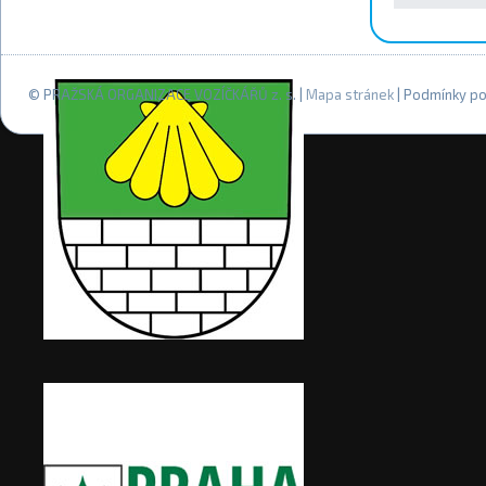
© PRAŽSKÁ ORGANIZACE VOZÍČKÁŘŮ z. s. |
Mapa stránek
| Podmínky po