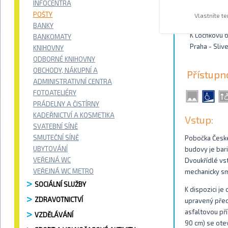
INFOCENTRA
Kontakty
POŠTY
Vlastníte t
BANKY
K Lochkovu 
BANKOMATY
Praha - Sliv
KNIHOVNY
ODBORNÉ KNIHOVNY
OBCHODY, NÁKUPNÍ A
Přístupn
ADMINISTRATIVNÍ CENTRA
FOTOATELIÉRY
PRÁDELNY A ČISTÍRNY
KADEŘNICTVÍ A KOSMETIKA
Vstup:
SVATEBNÍ SÍNĚ
SMUTEČNÍ SÍNĚ
Pobočka České
UBYTOVÁNÍ
budovy je bari
VEŘEJNÁ WC
Dvoukřídlé vstu
VEŘEJNÁ WC METRO
mechanicky s
SOCIÁLNÍ SLUŽBY
K dispozici j
ZDRAVOTNICTVÍ
upravený přech
asfaltovou př
VZDĚLÁVÁNÍ
90 cm) se ote