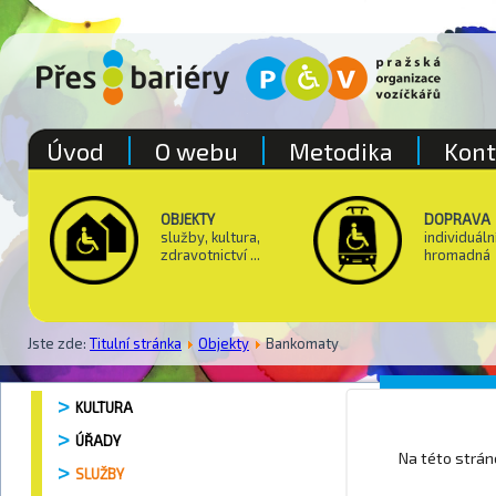
Úvod
O webu
Metodika
Kont
OBJEKTY
DOPRAVA
služby, kultura,
individuáln
zdravotnictví ...
hromadná
Jste zde:
Titulní stránka
Objekty
Bankomaty
Pošta P
KULTURA
ÚŘADY
Na této strá
SLUŽBY