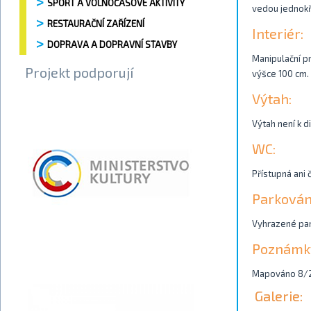
SPORT A VOLNOČASOVÉ AKTIVITY
vedou jednokří
RESTAURAČNÍ ZAŘÍZENÍ
Interiér:
DOPRAVA A DOPRAVNÍ STAVBY
Manipulační pr
Projekt podporují
výšce 100 cm.
Výtah:
Výtah není k di
WC:
Přístupná ani 
Parkován
Vyhrazené park
Poznámk
Mapováno 8/2
Galerie: