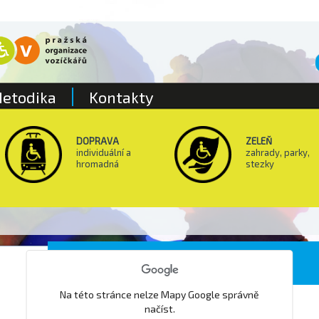
etodika
Kontakty
DOPRAVA
ZELEŇ
individuální a
zahrady, parky,
hromadná
stezky
Pošta Praha 516
Na této stránce nelze Mapy Google správně
načíst.