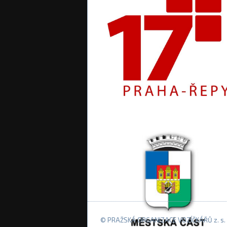
© PRAŽSKÁ ORGANIZACE VOZÍČKÁŘŮ z. s. 