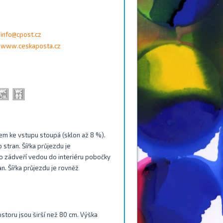
info@cpost.cz
www.ceskaposta.cz
m ke vstupu stoupá (sklon až 8 %).
stran. Šířka průjezdu je
ho zádveří vedou do interiéru pobočky
an. Šířka průjezdu je rovněž
ostoru jsou širší než 80 cm. Výška