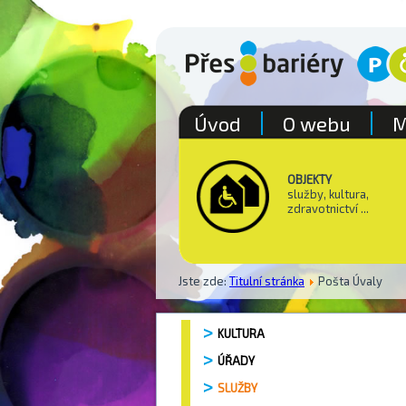
Úvod
O webu
M
OBJEKTY
služby, kultura,
zdravotnictví ...
Jste zde:
Titulní stránka
Pošta Úvaly
KULTURA
ÚŘADY
SLUŽBY