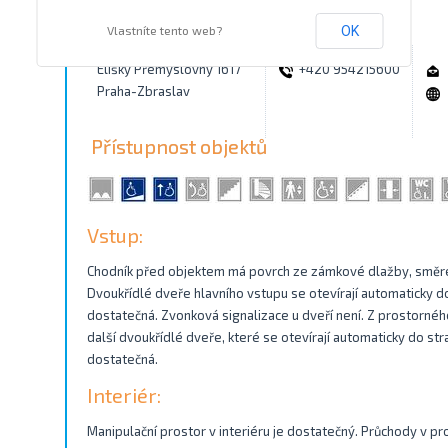
Kontakty
Vlastníte tento web?
OK
Elišky Přemyslovny 1617
+420 954215600
Praha-Zbraslav
Přístupnost objektů
Vstup:
Chodník před objektem má povrch ze zámkové dlažby, směre
Dvoukřídlé dveře hlavního vstupu se otevírají automaticky do 
dostatečná. Zvonková signalizace u dveří není. Z prostorné
další dvoukřídlé dveře, které se otevírají automaticky do str
dostatečná.
Interiér:
Manipulační prostor v interiéru je dostatečný. Průchody v pr