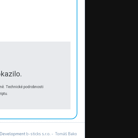
kazilo.
ně. Technické podrobnosti
iptu.
Development
b-sticks s.r.o. - Tomáš Bako