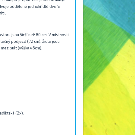
 dvoje oddělené jednokřídlé dveře
itř.
storu jsou širší než 80 cm. V místnosti
stečný podjezd (72 cm). Židle jsou
a mezipult (výška 46cm).
ediktská (2x).