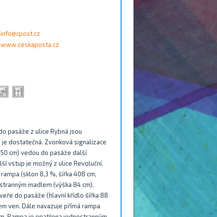
info@cpost.cz
www.ceskaposta.cz
do pasáže z ulice Rybná jsou
du je dostatečná. Zvonková signalizace
 250 cm) vedou do pasáže další
í vstup je možný z ulice Revoluční.
rampa (sklon 8,3 %, šířka 408 cm,
ostranným madlem (výška 84 cm).
eře do pasáže (hlavní křídlo šířka 88
ěrem ven. Dále navazuje přímá rampa
chem. Rampa je opatřena jednostranným