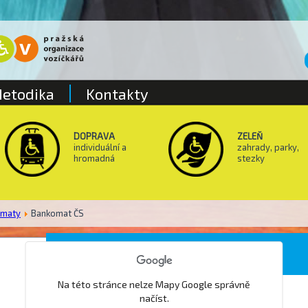
etodika
Kontakty
DOPRAVA
ZELEŇ
individuální a
zahrady, parky,
hromadná
stezky
omaty
Bankomat ČS
Pošta Praha 05
Na této stránce nelze Mapy Google správně
načíst.