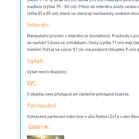
madlem (výška 79 - 92 cm). Přímo do interiéru pošty vedou
(šířka 81 a 85 cm), které se otevírají mechanicky směrem dovn
Interiér:
Manipulační prostor v interiéru je dostatečný. Průchody v pro
se nachází 5 boxů se schránkami. Stoly (výška 77 cm) mají čá
mobilní. Pult je ve výšce 97 cm, má podjezd (hloubka 11 cm) 
Výtah:
Výtah není k dispozici.
WC:
V objektu není přístupná ani částečně přístupná toaleta.
Parkování:
Vyhrazená parkovací stání jsou v ulici Rybná (2x) a v ulici Ben
Galerie: