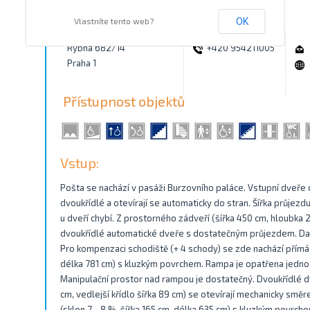
Kontakty
Vlastníte tento web?
OK
Rybná 682/14
+420 954211005
Praha 1
Přístupnost objektů
Vstup:
Pošta se nachází v pasáži Burzovního paláce. Vstupní dveře 
dvoukřídlé a otevírají se automaticky do stran. Šířka průjez
u dveří chybí. Z prostorného zádveří (šířka 450 cm, hloubka
dvoukřídlé automatické dveře s dostatečným průjezdem. Dalš
Pro kompenzaci schodiště (+ 4 schody) se zde nachází přímá 
délka 781 cm) s kluzkým povrchem. Rampa je opatřena jedn
Manipulační prostor nad rampou je dostatečný. Dvoukřídlé dv
cm, vedlejší křídlo šířka 89 cm) se otevírají mechanicky sm
(sklon 7 - 8 %, šířka 165 cm, délka 635 cm) s kluzkým povr