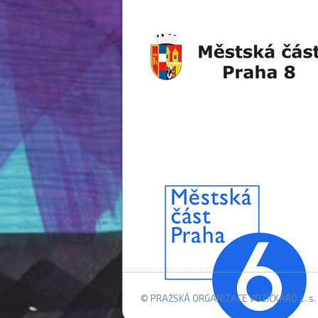
© PRAŽSKÁ ORGANIZACE VOZÍČKÁŘŮ z. s. 