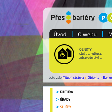
Úvod
O webu
M
OBJEKTY
služby, kultura,
zdravotnictví ...
Jste zde:
Titulní stránka
Objekty
Bank
KULTURA
ÚŘADY
SLUŽBY