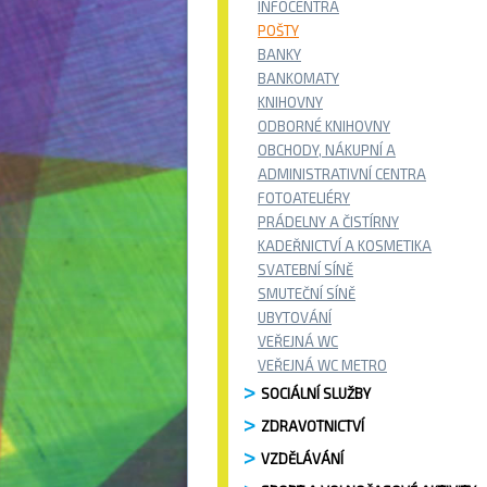
INFOCENTRA
POŠTY
BANKY
BANKOMATY
KNIHOVNY
ODBORNÉ KNIHOVNY
OBCHODY, NÁKUPNÍ A
ADMINISTRATIVNÍ CENTRA
FOTOATELIÉRY
PRÁDELNY A ČISTÍRNY
KADEŘNICTVÍ A KOSMETIKA
SVATEBNÍ SÍNĚ
SMUTEČNÍ SÍNĚ
UBYTOVÁNÍ
VEŘEJNÁ WC
VEŘEJNÁ WC METRO
SOCIÁLNÍ SLUŽBY
ZDRAVOTNICTVÍ
VZDĚLÁVÁNÍ