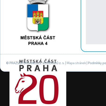
© PRAŽSKÁ ORGANIZACE VOZÍČKÁŘŮ z. s. |
Mapa stránek
| Podmínky po