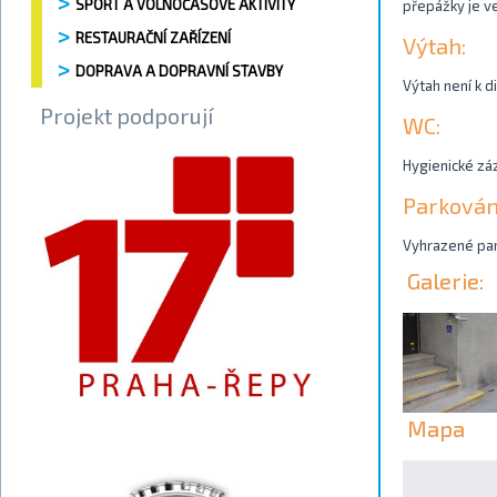
SPORT A VOLNOČASOVÉ AKTIVITY
přepážky je v
RESTAURAČNÍ ZAŘÍZENÍ
Výtah:
DOPRAVA A DOPRAVNÍ STAVBY
Výtah není k di
Projekt podporují
WC:
Hygienické záz
Parkován
Vyhrazené park
Galerie:
Mapa