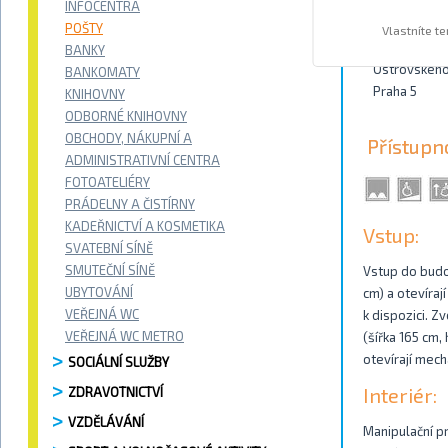
INFOCENTRA
Kontakty
POŠTY
Vlastníte t
BANKY
Ostrovskéh
BANKOMATY
Praha 5
KNIHOVNY
ODBORNÉ KNIHOVNY
OBCHODY, NÁKUPNÍ A
Přístupn
ADMINISTRATIVNÍ CENTRA
FOTOATELIÉRY
PRÁDELNY A ČISTÍRNY
KADEŘNICTVÍ A KOSMETIKA
Vstup:
SVATEBNÍ SÍNĚ
SMUTEČNÍ SÍNĚ
Vstup do budov
UBYTOVÁNÍ
cm) a otevíraj
VEŘEJNÁ WC
k dispozici. Z
VEŘEJNÁ WC METRO
(šířka 165 cm,
otevírají mec
SOCIÁLNÍ SLUŽBY
Interiér:
ZDRAVOTNICTVÍ
VZDĚLÁVÁNÍ
Manipulační pr