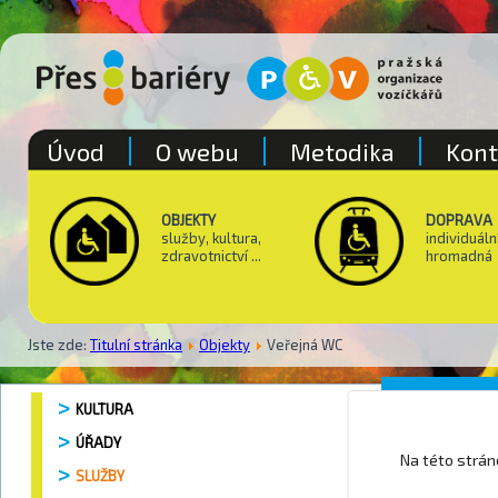
Úvod
O webu
Metodika
Kont
OBJEKTY
DOPRAVA
služby, kultura,
individuáln
zdravotnictví ...
hromadná
Jste zde:
Titulní stránka
Objekty
Veřejná WC
Pošta P
KULTURA
ÚŘADY
Na této strá
SLUŽBY