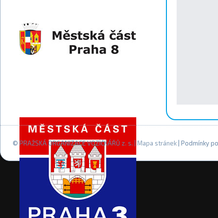
© PRAŽSKÁ ORGANIZACE VOZÍČKÁŘŮ z. s. |
Mapa stránek
| Podmínky po