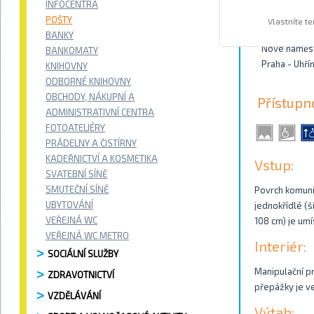
INFOCENTRA
Kontakty
POŠTY
Vlastníte t
BANKY
Nové náměst
BANKOMATY
Praha - Uhří
KNIHOVNY
ODBORNÉ KNIHOVNY
OBCHODY, NÁKUPNÍ A
Přístupn
ADMINISTRATIVNÍ CENTRA
FOTOATELIÉRY
PRÁDELNY A ČISTÍRNY
KADEŘNICTVÍ A KOSMETIKA
Vstup:
SVATEBNÍ SÍNĚ
SMUTEČNÍ SÍNĚ
Povrch komunik
UBYTOVÁNÍ
jednokřídlé (š
VEŘEJNÁ WC
108 cm) je umí
VEŘEJNÁ WC METRO
Interiér:
SOCIÁLNÍ SLUŽBY
Manipulační pr
ZDRAVOTNICTVÍ
přepážky je v
VZDĚLÁVÁNÍ
Výtah: