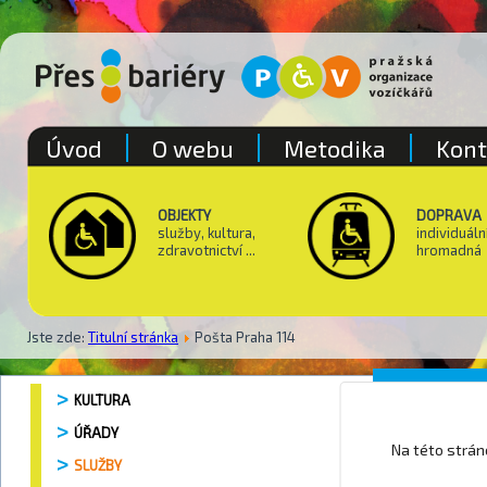
Úvod
O webu
Metodika
Kont
OBJEKTY
DOPRAVA
služby, kultura,
individuáln
zdravotnictví ...
hromadná
Jste zde:
Titulní stránka
Pošta Praha 114
Pošta P
KULTURA
ÚŘADY
Na této strá
SLUŽBY