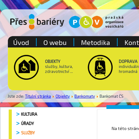
Úvod
O webu
Metodika
Kont
OBJEKTY
DOPRAVA
služby, kultura,
individuáln
zdravotnictví ...
hromadná
Jste zde:
Titulní stránka
Objekty
Bankomaty
Bankomat ČS
Pošta P
KULTURA
ÚŘADY
Na této strá
SLUŽBY