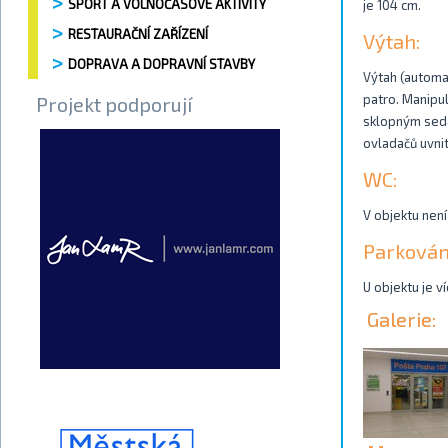
SPORT A VOLNOČASOVÉ AKTIVITY
je 104 cm.
RESTAURAČNÍ ZAŘÍZENÍ
Výtah:
DOPRAVA A DOPRAVNÍ STAVBY
Výtah (automat
patro. Manipu
Projekt podporují
sklopným sedá
ovladačů uvnit
WC:
V objektu není
Parkován
U objektu je v
Galerie: