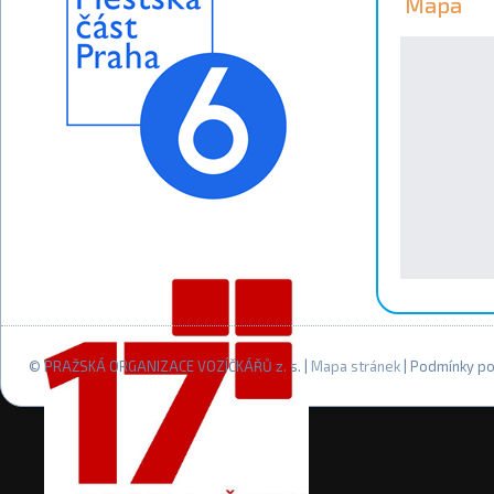
Mapa
© PRAŽSKÁ ORGANIZACE VOZÍČKÁŘŮ z. s. |
Mapa stránek
| Podmínky po