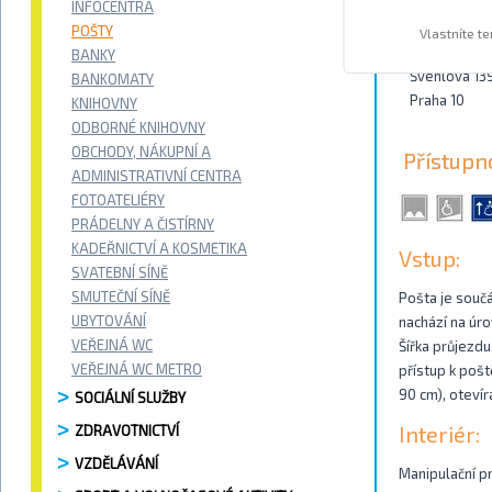
INFOCENTRA
Kontakty
POŠTY
Vlastníte t
BANKY
Švehlova 13
BANKOMATY
Praha 10
KNIHOVNY
ODBORNÉ KNIHOVNY
OBCHODY, NÁKUPNÍ A
Přístupn
ADMINISTRATIVNÍ CENTRA
FOTOATELIÉRY
PRÁDELNY A ČISTÍRNY
KADEŘNICTVÍ A KOSMETIKA
Vstup:
SVATEBNÍ SÍNĚ
SMUTEČNÍ SÍNĚ
Pošta je součá
UBYTOVÁNÍ
nachází na úro
VEŘEJNÁ WC
Šířka průjezdu
VEŘEJNÁ WC METRO
přístup k pošt
90 cm), otevír
SOCIÁLNÍ SLUŽBY
Interiér:
ZDRAVOTNICTVÍ
VZDĚLÁVÁNÍ
Manipulační pr