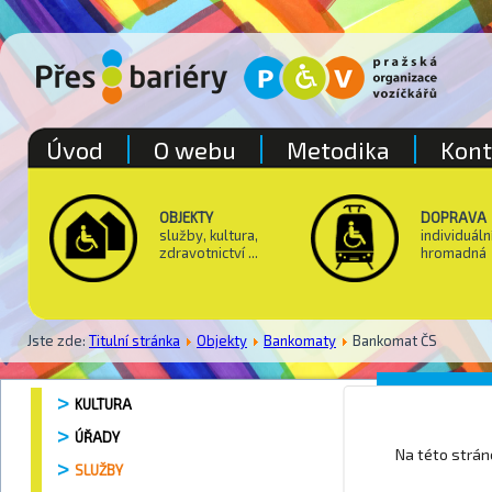
Úvod
O webu
Metodika
Kont
OBJEKTY
DOPRAVA
služby, kultura,
individuáln
zdravotnictví ...
hromadná
Jste zde:
Titulní stránka
Objekty
Bankomaty
Bankomat ČS
Pošta P
KULTURA
ÚŘADY
Na této strá
SLUŽBY