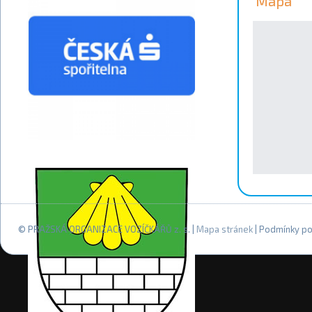
Mapa
© PRAŽSKÁ ORGANIZACE VOZÍČKÁŘŮ z. s. |
Mapa stránek
| Podmínky po