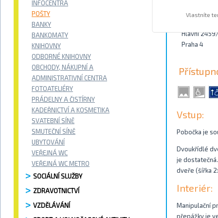
INFOCENTRA
Kontakty
POŠTY
Vlastníte t
BANKY
Hlavní 2459
BANKOMATY
Praha 4
KNIHOVNY
ODBORNÉ KNIHOVNY
OBCHODY, NÁKUPNÍ A
Přístupn
ADMINISTRATIVNÍ CENTRA
FOTOATELIÉRY
PRÁDELNY A ČISTÍRNY
KADEŘNICTVÍ A KOSMETIKA
Vstup:
SVATEBNÍ SÍNĚ
SMUTEČNÍ SÍNĚ
Pobočka je so
UBYTOVÁNÍ
Dvoukřídlé dve
VEŘEJNÁ WC
je dostatečná.
VEŘEJNÁ WC METRO
dveře (šířka 2
SOCIÁLNÍ SLUŽBY
Interiér:
ZDRAVOTNICTVÍ
VZDĚLÁVÁNÍ
Manipulační pr
přepážky je ve