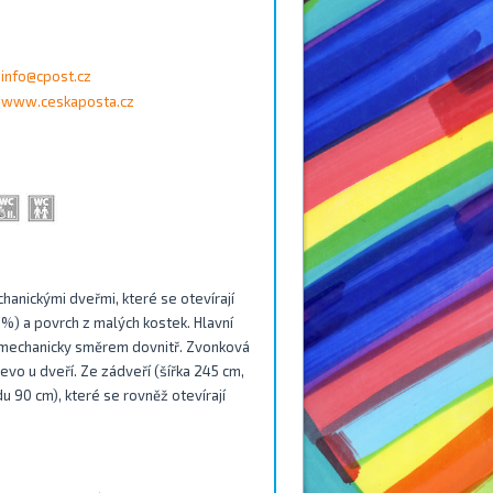
info@cpost.cz
www.ceskaposta.cz
hanickými dveřmi, které se otevírají
%) a povrch z malých kostek. Hlavní
se mechanicky směrem dovnitř. Zvonková
evo u dveří. Ze zádveří (šířka 245 cm,
u 90 cm), které se rovněž otevírají