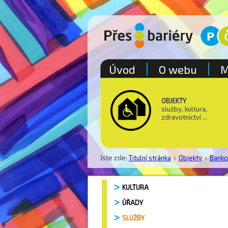
Úvod
O webu
M
OBJEKTY
služby, kultura,
zdravotnictví ...
Jste zde:
Titulní stránka
Objekty
Bank
KULTURA
ÚŘADY
SLUŽBY