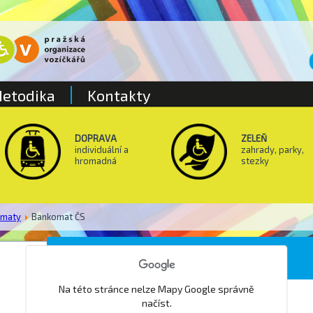
etodika
Kontakty
DOPRAVA
ZELEŇ
individuální a
zahrady, parky,
hromadná
stezky
omaty
Bankomat ČS
Pošta Praha 914
Na této stránce nelze Mapy Google správně
načíst.