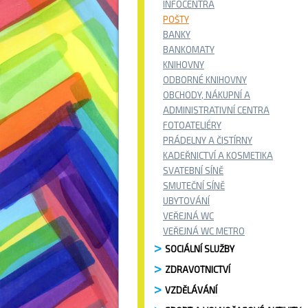
INFOCENTRA
POŠTY
BANKY
BANKOMATY
KNIHOVNY
ODBORNÉ KNIHOVNY
OBCHODY, NÁKUPNÍ A
ADMINISTRATIVNÍ CENTRA
FOTOATELIÉRY
PRÁDELNY A ČISTÍRNY
KADEŘNICTVÍ A KOSMETIKA
SVATEBNÍ SÍNĚ
SMUTEČNÍ SÍNĚ
UBYTOVÁNÍ
VEŘEJNÁ WC
VEŘEJNÁ WC METRO
SOCIÁLNÍ SLUŽBY
ZDRAVOTNICTVÍ
VZDĚLÁVÁNÍ