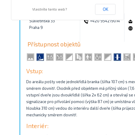
Kontakty
Vlastníte tento web?
OK
Slavětínská 33
+420 954219014
Praha 9
Přístupnost objektů
Vstup:
Do areálu pošty vede jednokřídlá branka (šířka 107 cm) s mec
směrem dovnitř. Chodník před objektem má příčný sklon (7,6 
vstupní dveře jsou dvoukřídlé (šířka 2x 62 cm) a otevírají 
signalizace pro přívolání pomoci (výška 87 cm) je umístěna vl
hloubka 310 cm) vedou do interiéru další dveře (šířka průjezd
mechanicky směrem dovnitř.
Interiér: