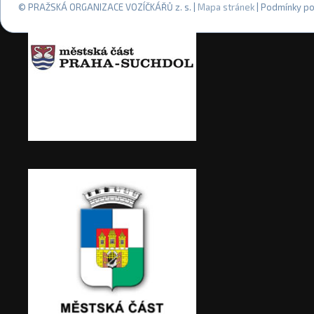
© PRAŽSKÁ ORGANIZACE VOZÍČKÁŘŮ z. s. |
Mapa stránek
| Podmínky po