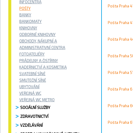
Vyhledávání / 
INFOCENTRA
Pošta Praha 4
Vyhledat
POŠTY
BANKY
Kontakty
BANKOMATY
Pošta Praha 4
KNIHOVNY
ODBORNÉ KNIHOVNY
Město
Pošta Praha 4
OBCHODY, NÁKUPNÍ A
ADMINISTRATIVNÍ CENTRA
Přístupnost
FOTOATELIÉRY
Pošta Praha 5
PRÁDELNY A ČISTÍRNY
Vyhledat
KADEŘNICTVÍ A KOSMETIKA
Pošta Praha 5
SVATEBNÍ SÍNĚ
SMUTEČNÍ SÍNĚ
UBYTOVÁNÍ
Pošta Praha 6
Strana 5 
VEŘEJNÁ WC
VEŘEJNÁ WC METRO
Pošta Praha 
SOCIÁLNÍ SLUŽBY
ZDRAVOTNICTVÍ
Pošta Praha 6
VZDĚLÁVÁNÍ