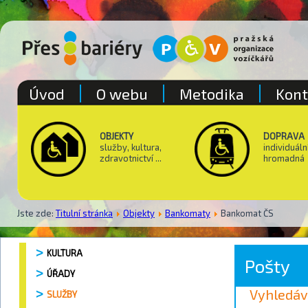
Úvod
O webu
Metodika
Kont
OBJEKTY
DOPRAVA
služby, kultura,
individuáln
zdravotnictví ...
hromadná
Jste zde:
Titulní stránka
Objekty
Bankomaty
Bankomat ČS
KULTURA
Pošty
ÚŘADY
Vyhledáv
SLUŽBY