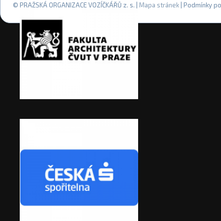
© PRAŽSKÁ ORGANIZACE VOZÍČKÁŘŮ z. s. |
Mapa stránek
| Podmínky po