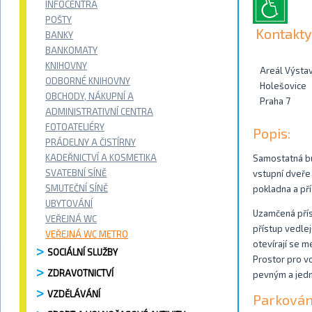
INFOCENTRA
POŠTY
Kontakty
BANKY
BANKOMATY
KNIHOVNY
Areál Výstav
ODBORNÉ KNIHOVNY
Holešovice
OBCHODY, NÁKUPNÍ A
Praha 7
ADMINISTRATIVNÍ CENTRA
FOTOATELIÉRY
Popis:
PRÁDELNY A ČISTÍRNY
KADEŘNICTVÍ A KOSMETIKA
Samostatná bu
SVATEBNÍ SÍNĚ
vstupní dveře
SMUTEČNÍ SÍNĚ
pokladna a př
UBYTOVÁNÍ
Uzamčená příst
VEŘEJNÁ WC
přístup vedle
VEŘEJNÁ WC METRO
otevírají se m
SOCIÁLNÍ SLUŽBY
Prostor pro vo
ZDRAVOTNICTVÍ
pevným a jedn
VZDĚLÁVÁNÍ
Parkován