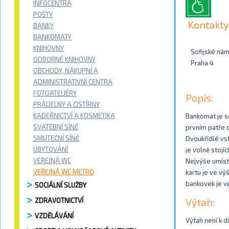
INFOCENTRA
POŠTY
Kontakty
BANKY
BANKOMATY
KNIHOVNY
Sofijské ná
ODBORNÉ KNIHOVNY
Praha 4
OBCHODY, NÁKUPNÍ A
ADMINISTRATIVNÍ CENTRA
FOTOATELIÉRY
Popis:
PRÁDELNY A ČISTÍRNY
KADEŘNICTVÍ A KOSMETIKA
Bankomat je s
SVATEBNÍ SÍNĚ
prvním patře 
SMUTEČNÍ SÍNĚ
Dvoukřídlé vst
UBYTOVÁNÍ
je volně stojí
VEŘEJNÁ WC
Nejvýše umístě
VEŘEJNÁ WC METRO
kartu je ve vý
bankovek je v
SOCIÁLNÍ SLUŽBY
Výtah:
ZDRAVOTNICTVÍ
VZDĚLÁVÁNÍ
Výtah není k d