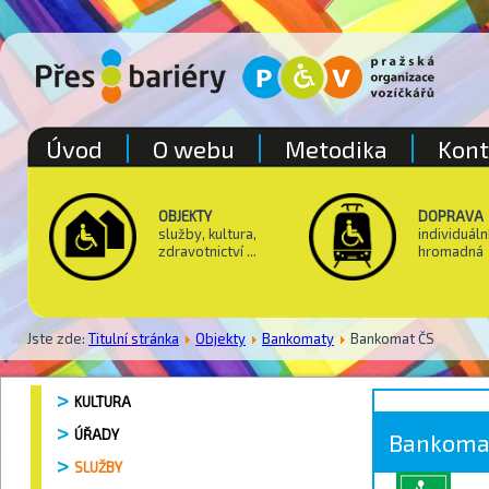
Úvod
O webu
Metodika
Kont
OBJEKTY
DOPRAVA
služby, kultura,
individuáln
zdravotnictví ...
hromadná
Jste zde:
Titulní stránka
Objekty
Bankomaty
Bankomat ČS
KULTURA
ÚŘADY
Bankoma
SLUŽBY