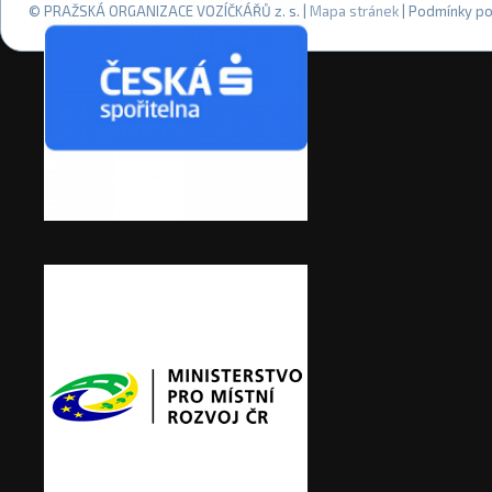
© PRAŽSKÁ ORGANIZACE VOZÍČKÁŘŮ z. s. |
Mapa stránek
| Podmínky po