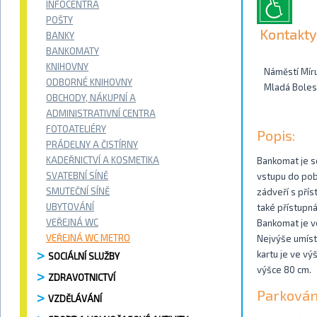
INFOCENTRA
POŠTY
Kontakty
BANKY
BANKOMATY
KNIHOVNY
Náměstí Mír
ODBORNÉ KNIHOVNY
Mladá Boles
OBCHODY, NÁKUPNÍ A
ADMINISTRATIVNÍ CENTRA
FOTOATELIÉRY
Popis:
PRÁDELNY A ČISTÍRNY
KADEŘNICTVÍ A KOSMETIKA
Bankomat je s
SVATEBNÍ SÍNĚ
vstupu do pobo
SMUTEČNÍ SÍNĚ
zádveří s pří
UBYTOVÁNÍ
také přístupná
VEŘEJNÁ WC
Bankomat je vo
VEŘEJNÁ WC METRO
Nejvýše umístě
kartu je ve vý
SOCIÁLNÍ SLUŽBY
výšce 80 cm.
ZDRAVOTNICTVÍ
Parkován
VZDĚLÁVÁNÍ