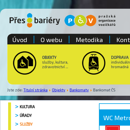
Úvod
O webu
Metodika
Kont
OBJEKTY
DOPRAVA
služby, kultura,
individuáln
zdravotnictví ...
hromadná
Jste zde:
Titulní stránka
Objekty
Bankomaty
Bankomat ČS
KULTURA
ÚŘADY
WC Metro
SLUŽBY