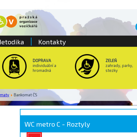
etodika
Kontakty
DOPRAVA
ZELEŇ
individuální a
zahrady, parky,
hromadná
stezky
omaty
Bankomat ČS
WC metro C - Roztyly