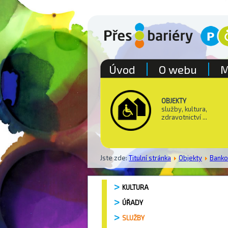
Úvod
O webu
M
OBJEKTY
služby, kultura,
zdravotnictví ...
Jste zde:
Titulní stránka
Objekty
Bank
KULTURA
ÚŘADY
SLUŽBY