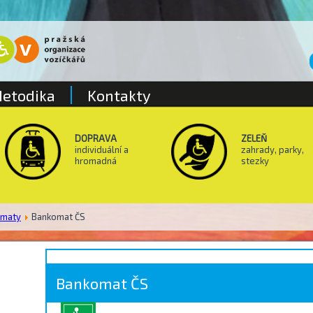
etodika
Kontakty
DOPRAVA
ZELEŇ
individuální a
zahrady, parky,
hromadná
stezky
omaty
Bankomat ČS
Bankomat ČS