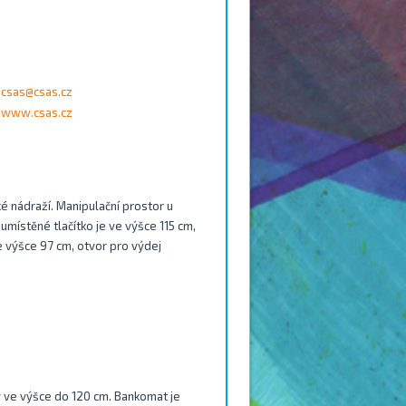
csas@csas.cz
www.csas.cz
é nádraží. Manipulační prostor u
umístěné tlačítko je ve výšce 115 cm,
ve výšce 97 cm, otvor pro výdej
py ve výšce do 120 cm. Bankomat je