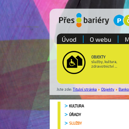
Úvod
O webu
M
OBJEKTY
služby, kultura,
zdravotnictví ...
Jste zde:
Titulní stránka
Objekty
Bank
KULTURA
ÚŘADY
SLUŽBY