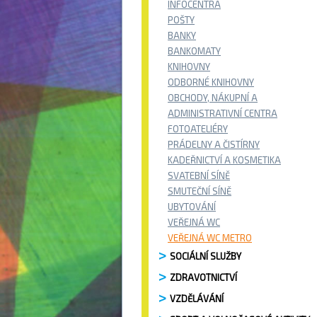
INFOCENTRA
POŠTY
BANKY
BANKOMATY
KNIHOVNY
ODBORNÉ KNIHOVNY
OBCHODY, NÁKUPNÍ A
ADMINISTRATIVNÍ CENTRA
FOTOATELIÉRY
PRÁDELNY A ČISTÍRNY
KADEŘNICTVÍ A KOSMETIKA
SVATEBNÍ SÍNĚ
SMUTEČNÍ SÍNĚ
UBYTOVÁNÍ
VEŘEJNÁ WC
VEŘEJNÁ WC METRO
SOCIÁLNÍ SLUŽBY
ZDRAVOTNICTVÍ
VZDĚLÁVÁNÍ