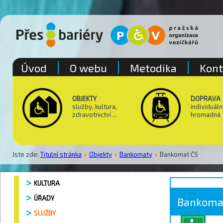
Úvod
O webu
Metodika
Kont
OBJEKTY
DOPRAVA
služby, kultura,
individuáln
zdravotnictví ...
hromadná
Jste zde:
Titulní stránka
Objekty
Bankomaty
Bankomat ČS
KULTURA
ÚŘADY
Bankoma
SLUŽBY