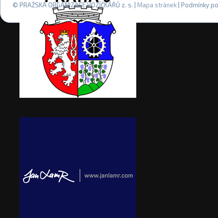
© PRAŽSKÁ ORGANIZACE VOZÍČKÁŘŮ z. s. |
Mapa stránek
| Podmínky po