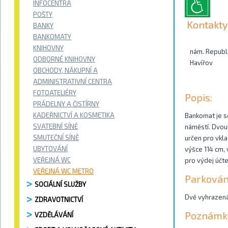
INFOCENTRA
POŠTY
Kontakty
BANKY
BANKOMATY
KNIHOVNY
nám. Republik
ODBORNÉ KNIHOVNY
Havířov
OBCHODY, NÁKUPNÍ A
ADMINISTRATIVNÍ CENTRA
FOTOATELIÉRY
Popis:
PRÁDELNY A ČISTÍRNY
KADEŘNICTVÍ A KOSMETIKA
Bankomat je s
SVATEBNÍ SÍNĚ
náměstí. Dvouk
SMUTEČNÍ SÍNĚ
určen pro vkla
UBYTOVÁNÍ
výšce 114 cm, 
VEŘEJNÁ WC
pro výdej účt
VEŘEJNÁ WC METRO
Parkován
SOCIÁLNÍ SLUŽBY
Dvě vyhrazená
ZDRAVOTNICTVÍ
Poznámk
VZDĚLÁVÁNÍ