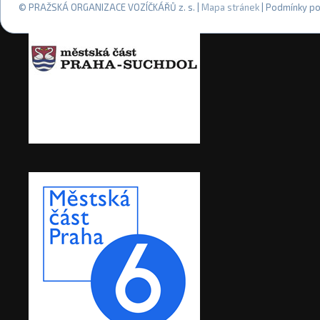
© PRAŽSKÁ ORGANIZACE VOZÍČKÁŘŮ z. s. |
Mapa stránek
| Podmínky po