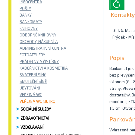
INFOCENTRA
POŠTY
Kontakty
BANKY
BANKOMATY
KNIHOVNY
tř. T. G. Mas
ODBORNÉ KNIHOVNY
Frýdek - Mís
OBCHODY, NÁKUPNÍ A
ADMINISTRATIVNÍ CENTRA
FOTOATELIÉRY
Popis:
PRÁDELNY A ČISTÍRNY
KADEŘNICTVÍ A KOSMETIKA
Bankomat je s
SVATEBNÍ SÍNĚ
bez převýšení
SMUTEČNÍ SÍNĚ
sklonem (6 - 8
UBYTOVÁNÍ
strany. Vlevo 
VEŘEJNÁ WC
dostatečný. Ba
VEŘEJNÁ WC METRO
monitoru je 11
115 cm. Otvor 
SOCIÁLNÍ SLUŽBY
Parkován
ZDRAVOTNICTVÍ
VZDĚLÁVÁNÍ
Vyhrazené park