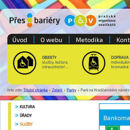
Úvod
O webu
Metodika
Kont
OBJEKTY
DOPRAVA
služby, kultura,
individuáln
zdravotnictví ...
hromadná
Jste zde:
Titulní stránka
Zeleň
Parky
Park na Hradčanském náměst
KULTURA
ÚŘADY
Bankoma
SLUŽBY