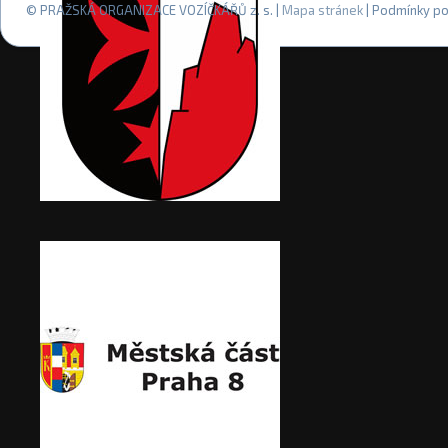
© PRAŽSKÁ ORGANIZACE VOZÍČKÁŘŮ z. s. |
Mapa stránek
| Podmínky po