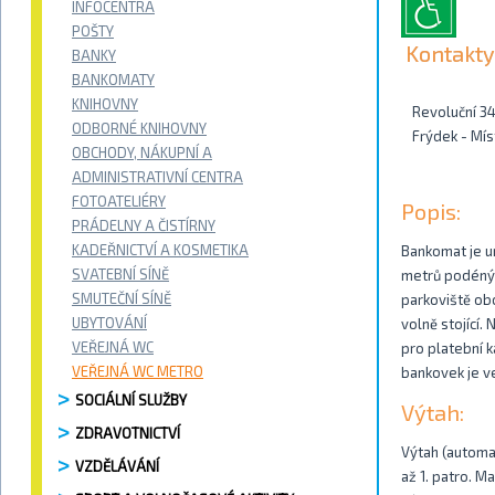
INFOCENTRA
POŠTY
Kontakty
BANKY
BANKOMATY
KNIHOVNY
Revoluční 3
ODBORNÉ KNIHOVNY
Frýdek - Mís
OBCHODY, NÁKUPNÍ A
ADMINISTRATIVNÍ CENTRA
FOTOATELIÉRY
Popis:
PRÁDELNY A ČISTÍRNY
KADEŘNICTVÍ A KOSMETIKA
Bankomat je u
SVATEBNÍ SÍNĚ
metrů podéný s
SMUTEČNÍ SÍNĚ
parkoviště obc
UBYTOVÁNÍ
volně stojící.
VEŘEJNÁ WC
pro platební k
VEŘEJNÁ WC METRO
bankovek je v
SOCIÁLNÍ SLUŽBY
Výtah:
ZDRAVOTNICTVÍ
Výtah (automat
VZDĚLÁVÁNÍ
až 1. patro. M