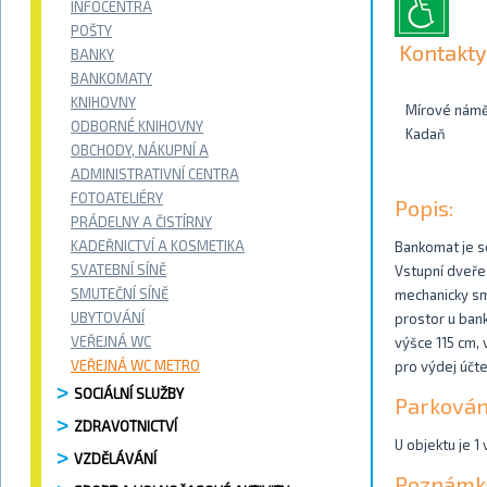
INFOCENTRA
POŠTY
Kontakty
BANKY
BANKOMATY
KNIHOVNY
Mírové námě
ODBORNÉ KNIHOVNY
Kadaň
OBCHODY, NÁKUPNÍ A
ADMINISTRATIVNÍ CENTRA
FOTOATELIÉRY
Popis:
PRÁDELNY A ČISTÍRNY
KADEŘNICTVÍ A KOSMETIKA
Bankomat je s
SVATEBNÍ SÍNĚ
Vstupní dveře 
SMUTEČNÍ SÍNĚ
mechanicky sm
UBYTOVÁNÍ
prostor u bank
VEŘEJNÁ WC
výšce 115 cm, 
VEŘEJNÁ WC METRO
pro výdej účt
SOCIÁLNÍ SLUŽBY
Parkován
ZDRAVOTNICTVÍ
U objektu je 1
VZDĚLÁVÁNÍ
Poznámk