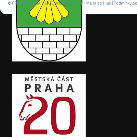
© PRAŽSKÁ ORGANIZACE VOZÍČKÁŘŮ z. s. |
Mapa stránek
| Podmínky po