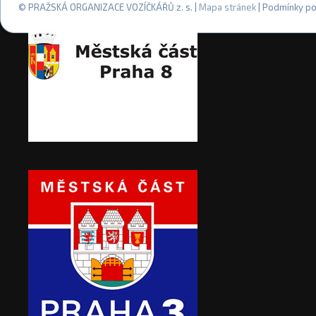
© PRAŽSKÁ ORGANIZACE VOZÍČKÁŘŮ z. s. |
Mapa stránek
| Podmínky po