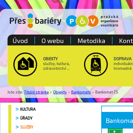
Úvod
O webu
Metodika
Kont
OBJEKTY
DOPRAVA
služby, kultura,
individuáln
zdravotnictví ...
hromadná
Jste zde:
Titulní stránka
Objekty
Bankomaty
Bankomat ČS
KULTURA
ÚŘADY
Bankoma
SLUŽBY