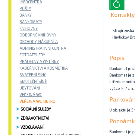
INFOCENTRA
POŠTY
Kontakty
BANKY
BANKOMATY
KNIHOVNY
Strojírenská
ODBORNÉ KNIHOVNY
Havlíčkův Br
OBCHODY, NÁKUPNÍ A
ADMINISTRATIVNÍ CENTRA
FOTOATELIÉRY
Popis:
PRÁDELNY A ČISTÍRNY
KADEŘNICTVÍ A KOSMETIKA
Bankomat je u
SVATEBNÍ SÍNĚ
Bankomat je z
SMUTEČNÍ SÍNĚ
středu monitor
UBYTOVÁNÍ
výšce 147 cm. 
VEŘEJNÁ WC
Parkován
VEŘEJNÁ WC METRO
SOCIÁLNÍ SLUŽBY
U objektu je 5
ZDRAVOTNICTVÍ
Poznámk
VZDĚLÁVÁNÍ
Bankomat je př