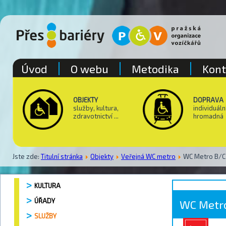
Úvod
O webu
Metodika
Kont
OBJEKTY
DOPRAVA
služby, kultura,
individuáln
zdravotnictví ...
hromadná
Jste zde:
Titulní stránka
Objekty
Veřejná WC metro
WC Metro B/C 
KULTURA
ÚŘADY
WC Metro
SLUŽBY