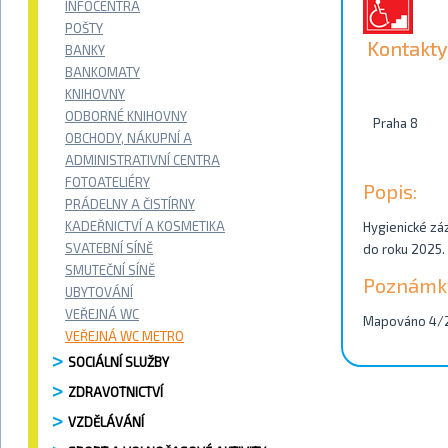
INFOCENTRA
POŠTY
Kontakty
BANKY
BANKOMATY
KNIHOVNY
ODBORNÉ KNIHOVNY
Praha 8
OBCHODY, NÁKUPNÍ A
ADMINISTRATIVNÍ CENTRA
FOTOATELIÉRY
Popis:
PRÁDELNY A ČISTÍRNY
KADEŘNICTVÍ A KOSMETIKA
Hygienické zá
SVATEBNÍ SÍNĚ
do roku 2025.
SMUTEČNÍ SÍNĚ
Poznámk
UBYTOVÁNÍ
VEŘEJNÁ WC
Mapováno 4/
VEŘEJNÁ WC METRO
SOCIÁLNÍ SLUŽBY
ZDRAVOTNICTVÍ
VZDĚLÁVÁNÍ