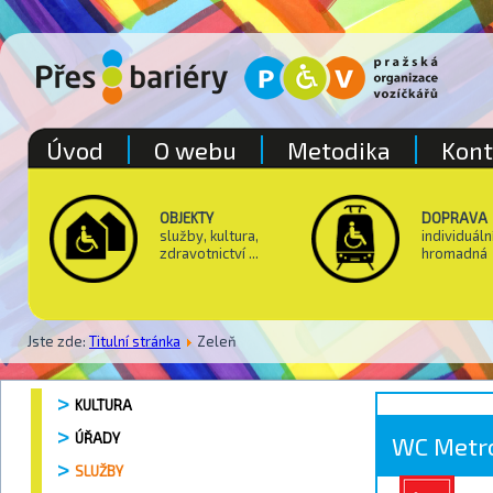
Úvod
O webu
Metodika
Kont
OBJEKTY
DOPRAVA
služby, kultura,
individuáln
zdravotnictví ...
hromadná
Jste zde:
Titulní stránka
Zeleň
KULTURA
ÚŘADY
WC Metro
SLUŽBY