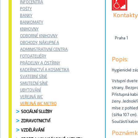
INFOCENTRA
POŠTY
Kontakty
BANKY
BANKOMATY
KNIHOVNY
ODBORNÉ KNIHOVNY
Praha 1
OBCHODY, NÁKUPNÍ A
ADMINISTRATIVNÍ CENTRA
FOTOATELIÉRY
Popis:
PRÁDELNY A ČISTÍRNY
KADEŘNICTVÍ A KOSMETIKA
Hygienické zá
SVATEBNÍ SÍNĚ
Vstupní dveře 
SMUTEČNÍ SÍNĚ
strany. Bezpro
UBYTOVÁNÍ
Přístupná kabi
VEŘEJNÁ WC
ženy. Jednokř
VEŘEJNÁ WC METRO
míse z pohled
SOCIÁLNÍ SLUŽBY
(šířka 107 cm
ZDRAVOTNICTVÍ
Součástí kabin
VZDĚLÁVÁNÍ
Poznámk