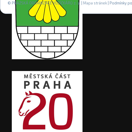
© PRAŽSKÁ ORGANIZACE VOZÍČKÁŘŮ z. s. |
Mapa stránek
| Podmínky po