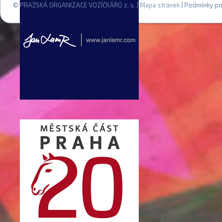
© PRAŽSKÁ ORGANIZACE VOZÍČKÁŘŮ z. s. |
Mapa stránek
| Podmínky po