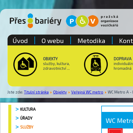
Úvod
O webu
Metodika
Kont
OBJEKTY
DOPRAVA
služby, kultura,
individuáln
zdravotnictví ...
hromadná
Jste zde:
Titulní stránka
Objekty
Veřejná WC metro
WC Metro A - 
KULTURA
ÚŘADY
WC Metro
SLUŽBY