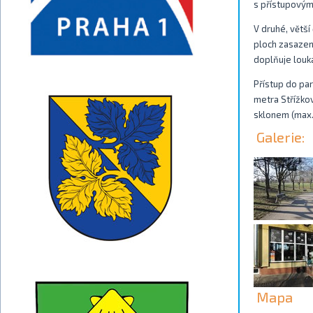
s přístupovými
V druhé, větší
ploch zasazen
doplňuje louk
Přístup do par
metra Střížko
sklonem (max.
Galerie:
Mapa