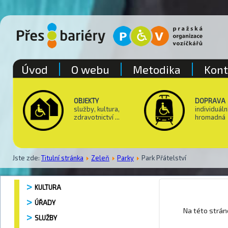
Úvod
O webu
Metodika
Kont
OBJEKTY
DOPRAVA
služby, kultura,
individuáln
zdravotnictví ...
hromadná
Jste zde:
Titulní stránka
Zeleň
Parky
Park Přátelství
KULTURA
ÚŘADY
Park Přát
Na této strá
SLUŽBY