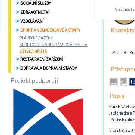
SOCIÁLNÍ SLUŽBY
Vlastníte t
ZDRAVOTNICTVÍ
VZDĚLÁVÁNÍ
Kontakty
SPORT A VOLNOČASOVÉ AKTIVITY
PLAVECKÉ BAZÉNY
SPORTOVNÍ A VOLNOČASOVÁ CENTRA
DĚTSKÁ HŘIŠTĚ
Praha 9 - Pr
RESTAURAČNÍ ZAŘÍZENÍ
Přístupn
DOPRAVA A DOPRAVNÍ STAVBY
Projekt podporují
Popis:
Park Přátelstv
Jablonecká a P
Jiřetínská ulice
V části mezi J