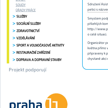
Sdružení Asis
SOUDY
petici s názve
ÚŘADY PRÁCE
SLUŽBY
Smyslem podpi
SOCIÁLNÍ SLUŽBY
přilehlých kom
http://www.pe
ZDRAVOTNICTVÍ
o celé situaci.
VZDĚLÁVÁNÍ
Organizátor p
SPORT A VOLNOČASOVÉ AKTIVITY
května přímo v
RESTAURAČNÍ ZAŘÍZENÍ
připraveny k p
chystané akc
DOPRAVA A DOPRAVNÍ STAVBY
Projekt podporují