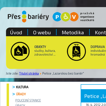
Úvod
O webu
Metodika
Kont
OBJEKTY
DOPRAVA
služby, kultura,
individuáln
zdravotnictví ...
hromadná
Jste zde:
Titulní stránka
Petice „Lazarskou bez bariér"
KULTURA
ÚŘADY
Petice „L
POLICEJNÍ STANICE
16. 4. 2012 2:
ÚŘADY