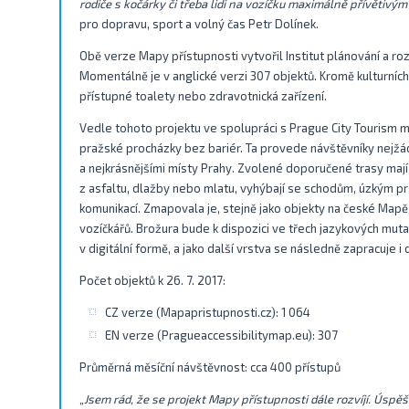
rodiče s kočárky či třeba lidi na vozíčku maximálně přívětiv
pro dopravu, sport a volný čas Petr Dolínek.
Obě verze Mapy přístupnosti vytvořil Institut plánování a ro
Momentálně je v anglické verzi 307 objektů. Kromě kulturníc
přístupné toalety nebo zdravotnická zařízení.
Vedle tohoto projektu ve spolupráci s Prague City Tourism m
pražské procházky bez bariér. Ta provede návštěvníky nejžá
a nejkrásnějšími místy Prahy. Zvolené doporučené trasy maj
z asfaltu, dlažby nebo mlatu, vyhýbají se schodům, úzkým
komunikací. Zmapovala je, stejně jako objekty na české Mapě
vozíčkářů. Brožura bude k dispozici ve třech jazykových mutací
v digitální formě, a jako další vrstva se následně zapracuje i
Počet objektů k 26. 7. 2017:
CZ verze (Mapapristupnosti.cz): 1 064
EN verze (Pragueaccessibilitymap.eu): 307
Průměrná měsíční návštěvnost: cca 400 přístupů
„
Jsem rád, že se projekt Mapy přístupnosti dále rozvíjí. Úspěšn