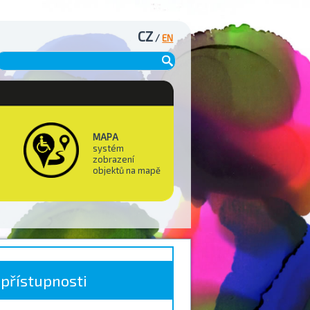
CZ
/
EN
MAPA
systém
zobrazení
objektů na mapě
 přístupnosti