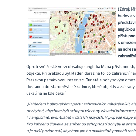
(Zdroj: M
budov a v
představi
anglickou
přístupno
s omezen
na adrese
zahraniční
Oproti své české verzi obsahuje anglická Mapa přístupnosti
objektů. Při překladu byl kladen důraz na to, co zahraniční ná
Pražskou památkovou rezervaci. Turisté s pohybovým omezen
dostanou do Staroměstské radnice, které objekty a zahrady P
úskalí na ně kde čekají.
„Vzhledem k obrovskému počtu zahraničních návštěvníků, ale d
nezbytné, abychom byli schopni všechny zásadní informace 
i v angličtině, eventuálně v dalších jazycích. V případě mapy p
Pro každého člověka se sníženou schopností pohybu je orien
a je naší povinností, abychom jim ho maximálně pomohli rozlo