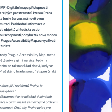
HMP) Digitální mapa přístupnosti
eřejných prostranství, kterou Praha
la loni v červnu, má nově svou
 mutaci. Přehledné informace o
sti objektů z hlediska osob
ou schopností pohybu tak nově mohou
 PragueAccessibilityMap.eu využívat i
 turisté.
, tedy Prague Accessibility Map, méně
vštěvníky zajímá nejvíce, tedy na
ím se tak například dozví, kudy se
ražského hradu jsou přístupné či jaká
nes již i rezidentů Prahy, je
poskytovat
řístupnosti je to důležité dvojnásob.
tace v cizím městě samozřejmě oříškem
usknout. Chci, aby Praha byla i pro