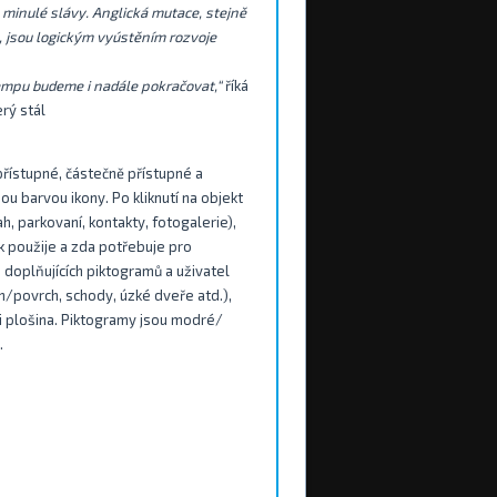
 minulé slávy. Anglická mutace, stejně
, jsou logickým vyústěním rozvoje
empu budeme i nadále pokračovat,“
říká
rý stál
ístupné, částečně přístupné a
 barvou ikony. Po kliknutí na objekt
h, parkovaní, kontakty, fotogalerie),
ík použije a zda potřebuje pro
i doplňujících piktogramů a uživatel
on/povrch, schody, úzké dveře atd.),
či plošina. Piktogramy jsou modré/
.