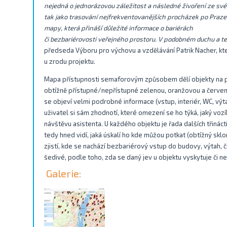
nejedná o jednorázovou záležitost a následné živoření ze své
tak jako trasování nejfrekventovanějších procházek po Praze
mapy, která přináší důležité informace o bariérách
či bezbariérovosti veřejného prostoru. V podobném duchu a t
předseda Výboru pro výchovu a vzdělávání Patrik Nacher, kte
u zrodu projektu.
Mapa přístupnosti semaforovým způsobem dělí objekty na př
obtížně přístupné/nepřístupné zelenou, oranžovou a červenou
se objeví velmi podrobné informace (vstup, interiér, WC, výta
uživatel si sám zhodnotí, které omezení se ho týká, jaký voz
návštěvu asistenta. U každého objektu je řada dalších třináct
tedy hned vidí, jaká úskalí ho kde můžou potkat (obtížný skl
zjistí, kde se nachází bezbariérový vstup do budovy, výtah, 
šedivé, podle toho, zda se daný jev u objektu vyskytuje či ne
Galerie: