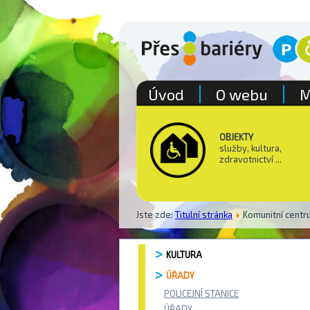
Úvod
O webu
M
OBJEKTY
služby, kultura,
zdravotnictví ...
Jste zde:
Titulní stránka
Komunitní centr
KULTURA
ÚŘADY
POLICEJNÍ STANICE
ÚŘADY