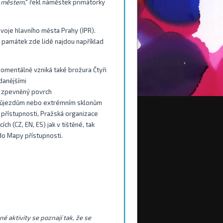
ým městem
," řekl náměstek primátorky
zvoje hlavního města Prahy (IPR).
h památek zde lidé najdou například
omentálně vzniká také brožura Čtyři
danějšími
í zpevněný povrch
 průjezdům nebo extrémním sklonům
 přístupnosti, Pražská organizace
ch (CZ, EN, ES) jak v tištěné, tak
 do Mapy přístupnosti.
é aktivity se poznají tak, že se