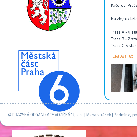
Kačerov, Praž
Na zbytek leto
Trasa A - 4 st
Trasa B - 2 st
Trasa C: 5 sta
Galerie:
© PRAŽSKÁ ORGANIZACE VOZÍČKÁŘŮ z. s. |
Mapa stránek
| Podmínky po