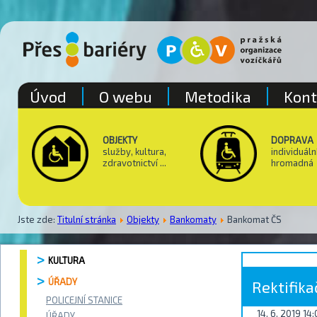
Úvod
O webu
Metodika
Kont
OBJEKTY
DOPRAVA
služby, kultura,
individuáln
zdravotnictví ...
hromadná
Jste zde:
Titulní stránka
Objekty
Bankomaty
Bankomat ČS
KULTURA
ÚŘADY
Rektifik
POLICEJNÍ STANICE
14. 6. 2019 14
ÚŘADY