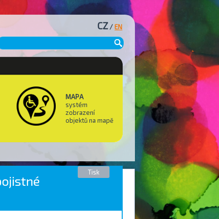
CZ
/
EN
MAPA
systém
zobrazení
objektů na mapě
Tisk
pojistné