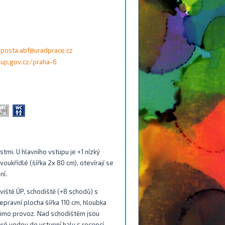
posta.abf@uradprace.cz
up.gov.cz/praha-6
tmi. U hlavního vstupu je +1 nízký
voukřídlé (šířka 2x 80 cm), otevírají se
ní.
iště ÚP, schodiště (+8 schodů) s
epravní plocha šířka 110 cm, hloubka
mimo provoz. Nad schodištěm jsou
eré vedou do vstupní haly s recepcí