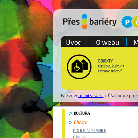
Úvod
O webu
M
OBJEKTY
služby, kultura,
zdravotnictví ...
Jste zde:
Titulní stránka
Úřad práce pro P
KULTURA
ÚŘADY
POLICEJNÍ STANICE
ÚŘADY