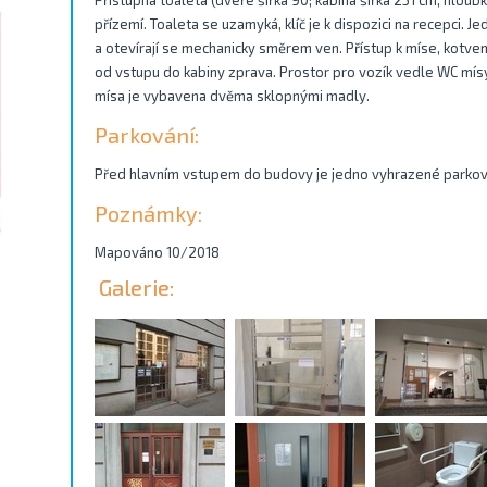
Přístupná toaleta (dveře šířka 90; kabina šířka 251 cm, hlou
přízemí. Toaleta se uzamyká, klíč je k dispozici na recepci.
a otevírají se mechanicky směrem ven. Přístup k míse, kotven
od vstupu do kabiny zprava. Prostor pro vozík vedle WC mísy 
mísa je vybavena dvěma sklopnými madly.
Parkování:
Před hlavním vstupem do budovy je jedno vyhrazené parkova
Poznámky:
Mapováno 10/2018
Galerie: