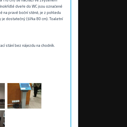
bka 178 cm) se nachází ve zvýšeném
 Jednokřídlé dveře do WC jsou označené
é na pravé boční stěně, je z pohledu
je dostatečný (šířka 80 cm). Toaletní
cí stání bez nájezdu na chodník.