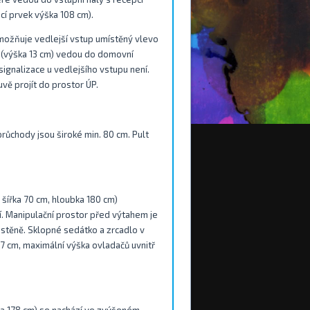
cí prvek výška 108 cm).
možňuje vedlejší vstup umístěný vlevo
m (výška 13 cm) vedou do domovní
gnalizace u vedlejšího vstupu není.
ě projít do prostor ÚP.
průchody jsou široké min. 80 cm. Pult
 šířka 70 cm, hloubka 180 cm)
í. Manipulační prostor před výtahem je
 stěně. Sklopné sedátko a zrcadlo v
97 cm, maximální výška ovladačů uvnitř