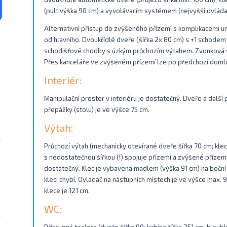
(pult výška 90 cm) a vyvolávacím systémem (nejvyšší ovláda
Alternativní přístup do zvýšeného přízemí s komplikacemi u
od hlavního. Dvoukřídlé dveře (šířka 2x 80 cm) s +1 schode
schodišťové chodby s úzkým průchozím výtahem. Zvonková si
Přes kanceláře ve zvýšeném přízemí lze po předchozí domluv
Interiér:
Manipulační prostor v interiéru je dostatečný. Dveře a další 
přepážky (stolu) je ve výšce 75 cm.
Výtah:
Průchozí výtah (mechanicky otevírané dveře šířka 70 cm; klec
s nedostatečnou šířkou (!) spojuje přízemí a zvýšené přízem
dostatečný. Klec je vybavena madlem (výška 91 cm) na boční
kleci chybí. Ovladač na nástupních místech je ve výšce max. 
klece je 121 cm.
WC: