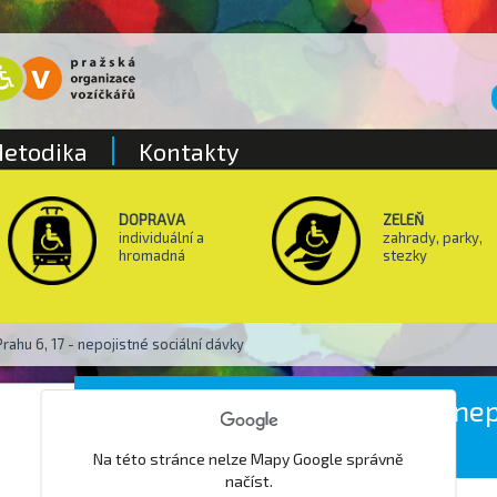
etodika
Kontakty
DOPRAVA
ZELEŇ
individuální a
zahrady, parky,
hromadná
stezky
rahu 6, 17 - nepojistné sociální dávky
Úřad práce pro Prahu 6, 17 - ne
sociální dávky
Na této stránce nelze Mapy Google správně
načíst.