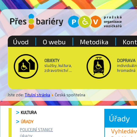
Úvod
O webu
Metodika
Kont
OBJEKTY
DOPRAVA
služby, kultura,
individuáln
zdravotnictví ...
hromadná
Jste zde:
Titulní stránka
Česká spořitelna
KULTURA
Úřady
ÚŘADY
POLICEJNÍ STANICE
Vyhledáv
ÚŘADY