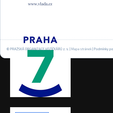
© PRAŽSKÁ ORGANIZACE VOZÍČKÁŘŮ z. s. |
Mapa stránek
| Podmínky po