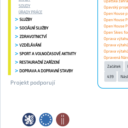
Vyhledávání / 
Opatská zahr
SOUDY
Vyhledat
Opavský proje
ÚŘADY PRÁCE
Open House p
Kontakty
SLUŽBY
Open House Pr
Open House P
SOCIÁLNÍ SLUŽBY
Open Skies fo
ZDRAVOTNICTVÍ
Město
Oprava výtahu 
Oprava výtahů 
VZDĚLÁVÁNÍ
Přístupnost
Oprava výtahů 
SPORT A VOLNOČASOVÉ AKTIVITY
Opravená Národ
RESTAURAČNÍ ZAŘÍZENÍ
Vyhledat
Začátek
DOPRAVA A DOPRAVNÍ STAVBY
439
Násl
Projekt podporují
Strana 4