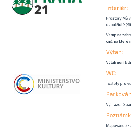
Interiér:
Prostory MŠ v
dvoukřídlé (ší
Vstup na zahr
cm), na které 
Výtah:
Výtah není k di
WC:
Toalety pro ve
Parkován
Vyhrazené park
Poznámk
Mapováno 3/