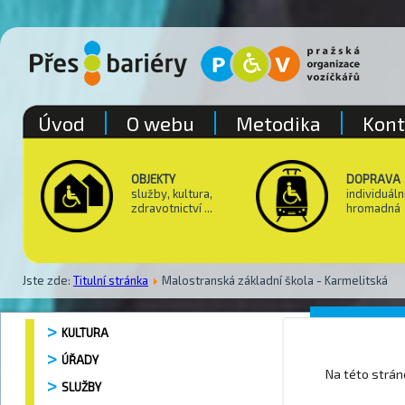
Úvod
O webu
Metodika
Kont
OBJEKTY
DOPRAVA
služby, kultura,
individuáln
zdravotnictví ...
hromadná
Jste zde:
Titulní stránka
Malostranská základní škola - Karmelitská
Mateřs
KULTURA
ÚŘADY
Na této strá
SLUŽBY