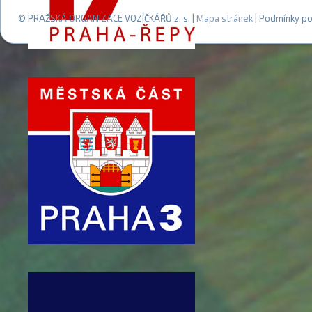
© PRAŽSKÁ ORGANIZACE VOZÍČKÁŘŮ z. s. |
Mapa stránek
| Podmínky po