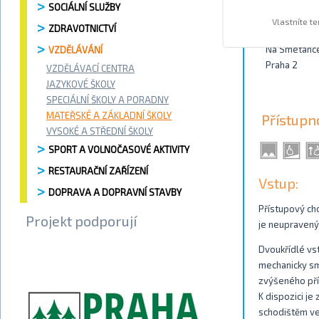
SOCIÁLNÍ SLUŽBY
Kontakty
Vlastníte t
ZDRAVOTNICTVÍ
Na Smetanc
VZDĚLÁVÁNÍ
Praha 2
VZDĚLÁVACÍ CENTRA
JAZYKOVÉ ŠKOLY
SPECIÁLNÍ ŠKOLY A PORADNY
MATEŘSKÉ A ZÁKLADNÍ ŠKOLY
Přístupn
VYSOKÉ A STŘEDNÍ ŠKOLY
SPORT A VOLNOČASOVÉ AKTIVITY
RESTAURAČNÍ ZAŘÍZENÍ
Vstup:
DOPRAVA A DOPRAVNÍ STAVBY
Přístupový ch
Projekt podporují
je neupravený
Dvoukřídlé vstu
mechanicky sm
zvýšeného příz
K dispozici j
schodištěm ve