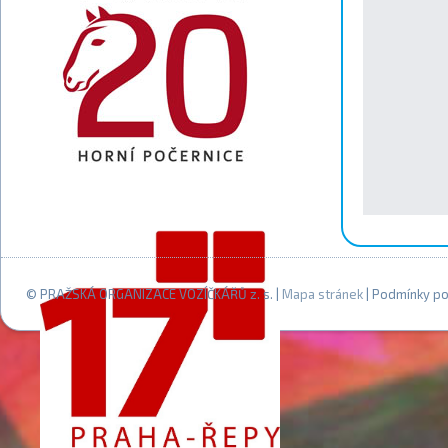
© PRAŽSKÁ ORGANIZACE VOZÍČKÁŘŮ z. s. |
Mapa stránek
| Podmínky po