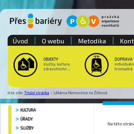
Úvod
O webu
Metodika
Kont
OBJEKTY
DOPRAVA
služby, kultura,
individuáln
zdravotnictví ...
hromadná
Jste zde:
Titulní stránka
Lékárna Nemocnice na Žižkově
Lékárna
KULTURA
ÚŘADY
Na této strá
SLUŽBY