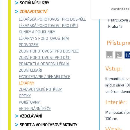
SOCIÁLNÍ SLUŽBY
Kontakty
Vlastníte t
ZDRAVOTNICTVÍ
LÉKAŘSKÁ POHOTOVOST PRO DOSPĚLÉ
Petržílkova
LÉKAŘSKÁ POHOTOVOST PRO DĚTI
Praha 13
KLINIKY A POLIKLINIKY
LÉKÁRNY S POHOTOVOSTNÍM
Přístupn
PROVOZEM
ZUBNÍ POHOTOVOST PRO DOSPĚLÉ
ZUBNÍ POHOTOVOST PRO DĚTI
PRAKTIČTÍ A ODBORNÍ LÉKAŘI
Vstup:
ZUBNÍ LÉKAŘI
FYZIOTERAPIE / REHABILITACE
Komunikace v o
LÉKÁRNY
křídlo šířka 1
ZDRAVOTNICKÉ POTŘEBY
směrem dovnit
OPTIKY
Interiér:
POJIŠŤOVNY
VETERINÁRNÍ PÉČE
Manipulační pr
VZDĚLÁVÁNÍ
100 cm.
SPORT A VOLNOČASOVÉ AKTIVITY
Výtah: