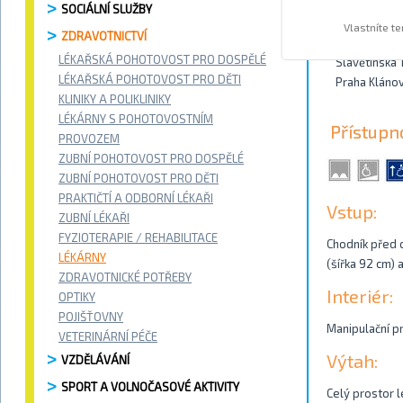
SOCIÁLNÍ SLUŽBY
Kontakty
Vlastníte t
ZDRAVOTNICTVÍ
LÉKAŘSKÁ POHOTOVOST PRO DOSPĚLÉ
Slavětínská
LÉKAŘSKÁ POHOTOVOST PRO DĚTI
Praha Kláno
KLINIKY A POLIKLINIKY
LÉKÁRNY S POHOTOVOSTNÍM
Přístupn
PROVOZEM
ZUBNÍ POHOTOVOST PRO DOSPĚLÉ
ZUBNÍ POHOTOVOST PRO DĚTI
PRAKTIČTÍ A ODBORNÍ LÉKAŘI
Vstup:
ZUBNÍ LÉKAŘI
FYZIOTERAPIE / REHABILITACE
Chodník před 
LÉKÁRNY
(šířka 92 cm) 
ZDRAVOTNICKÉ POTŘEBY
Interiér:
OPTIKY
POJIŠŤOVNY
Manipulační pr
VETERINÁRNÍ PÉČE
Výtah:
VZDĚLÁVÁNÍ
SPORT A VOLNOČASOVÉ AKTIVITY
Celý prostor l