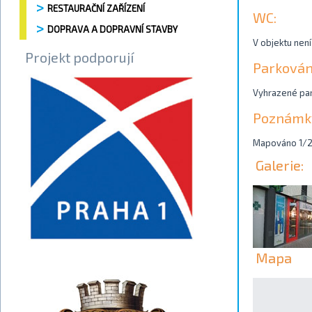
RESTAURAČNÍ ZAŘÍZENÍ
WC:
DOPRAVA A DOPRAVNÍ STAVBY
V objektu není
Projekt podporují
Parkován
Vyhrazené park
Poznámk
Mapováno 1/
Galerie:
Mapa