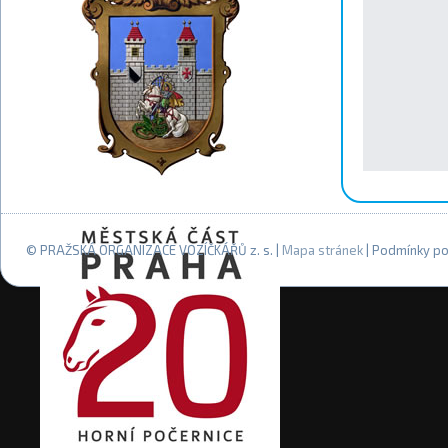
© PRAŽSKÁ ORGANIZACE VOZÍČKÁŘŮ z. s. |
Mapa stránek
| Podmínky po