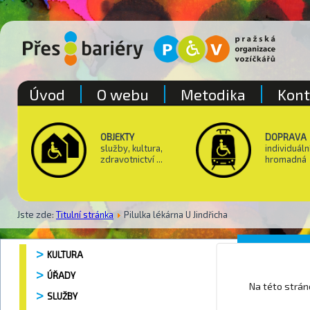
Úvod
O webu
Metodika
Kont
OBJEKTY
DOPRAVA
služby, kultura,
individuáln
zdravotnictví ...
hromadná
Jste zde:
Titulní stránka
Pilulka lékárna U Jindřicha
Lékárn
KULTURA
ÚŘADY
Na této strá
SLUŽBY