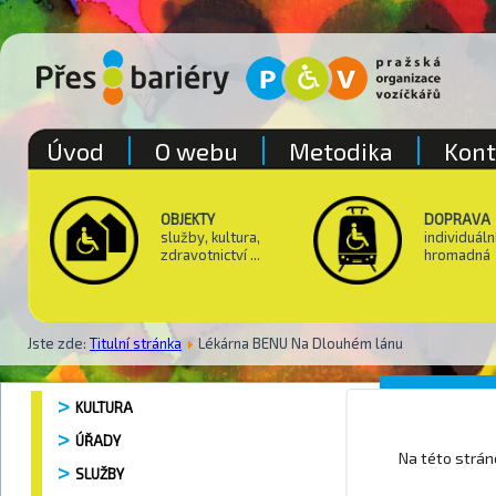
Úvod
O webu
Metodika
Kont
OBJEKTY
DOPRAVA
služby, kultura,
individuáln
zdravotnictví ...
hromadná
Jste zde:
Titulní stránka
Lékárna BENU Na Dlouhém lánu
Lékárna
KULTURA
ÚŘADY
Na této strá
SLUŽBY