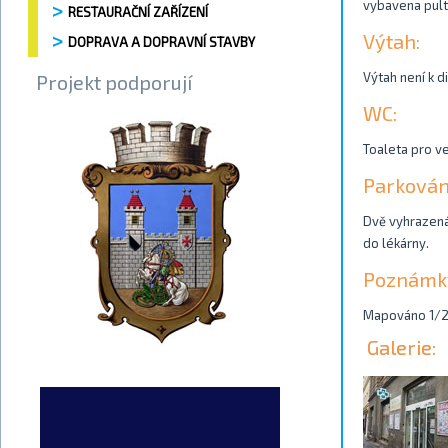
vybavena pult
RESTAURAČNÍ ZAŘÍZENÍ
Výtah:
DOPRAVA A DOPRAVNÍ STAVBY
Výtah není k d
Projekt podporují
WC:
Toaleta pro ve
Parkován
Dvě vyhrazená 
do lékárny.
Poznámk
Mapováno 1/
Galerie: