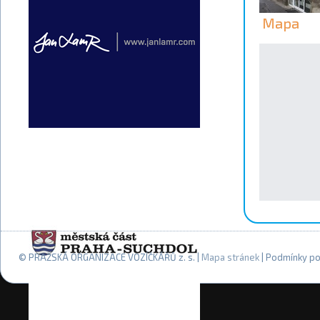
Mapa
© PRAŽSKÁ ORGANIZACE VOZÍČKÁŘŮ z. s. |
Mapa stránek
| Podmínky po