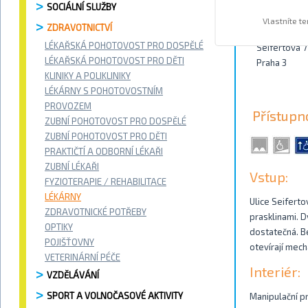
SOCIÁLNÍ SLUŽBY
Kontakty
Vlastníte t
ZDRAVOTNICTVÍ
LÉKAŘSKÁ POHOTOVOST PRO DOSPĚLÉ
Seifertova 
LÉKAŘSKÁ POHOTOVOST PRO DĚTI
Praha 3
KLINIKY A POLIKLINIKY
LÉKÁRNY S POHOTOVOSTNÍM
PROVOZEM
Přístupn
ZUBNÍ POHOTOVOST PRO DOSPĚLÉ
ZUBNÍ POHOTOVOST PRO DĚTI
PRAKTIČTÍ A ODBORNÍ LÉKAŘI
ZUBNÍ LÉKAŘI
Vstup:
FYZIOTERAPIE / REHABILITACE
LÉKÁRNY
Ulice Seiferto
ZDRAVOTNICKÉ POTŘEBY
prasklinami. D
OPTIKY
dostatečná. Be
POJIŠŤOVNY
otevírají mec
VETERINÁRNÍ PÉČE
Interiér:
VZDĚLÁVÁNÍ
SPORT A VOLNOČASOVÉ AKTIVITY
Manipulační pr