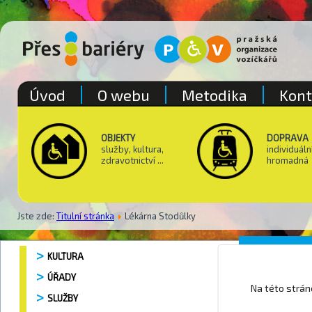
Úvod
O webu
Metodika
Kont
OBJEKTY
DOPRAVA
služby, kultura,
individuáln
zdravotnictví ...
hromadná
Jste zde:
Titulní stránka
Lékárna Stodůlky
Lékárna
KULTURA
ÚŘADY
Na této strá
SLUŽBY