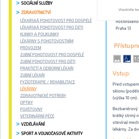
SOCIÁLNÍ SLUŽBY
Kontakty
Vlastníte t
ZDRAVOTNICTVÍ
LÉKAŘSKÁ POHOTOVOST PRO DOSPĚLÉ
Hostinského
LÉKAŘSKÁ POHOTOVOST PRO DĚTI
Praha 13
KLINIKY A POLIKLINIKY
LÉKÁRNY S POHOTOVOSTNÍM
Přístupn
PROVOZEM
ZUBNÍ POHOTOVOST PRO DOSPĚLÉ
ZUBNÍ POHOTOVOST PRO DĚTI
PRAKTIČTÍ A ODBORNÍ LÉKAŘI
Vstup:
ZUBNÍ LÉKAŘI
FYZIOTERAPIE / REHABILITACE
Před vstupem d
LÉKÁRNY
sklonu (podéln
ZDRAVOTNICKÉ POTŘEBY
(výška 10 cm).
OPTIKY
Bezbariérový 
POJIŠŤOVNY
krátký strmý n
VETERINÁRNÍ PÉČE
otevírají mec
VZDĚLÁVÁNÍ
lékárny. Za dv
SPORT A VOLNOČASOVÉ AKTIVITY