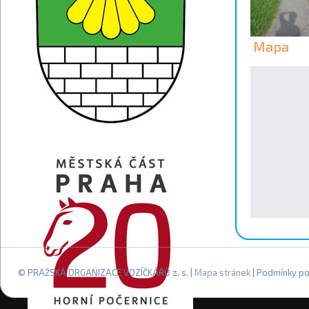
Mapa
© PRAŽSKÁ ORGANIZACE VOZÍČKÁŘŮ z. s. |
Mapa stránek
| Podmínky po