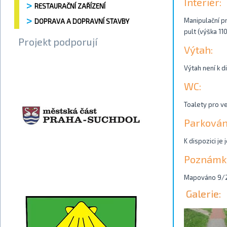
Interiér:
RESTAURAČNÍ ZAŘÍZENÍ
Manipulační pr
DOPRAVA A DOPRAVNÍ STAVBY
pult (výška 110
Projekt podporují
Výtah:
Výtah není k d
WC:
Toalety pro ve
Parkován
K dispozici je
Poznámk
Mapováno 9/
Galerie: