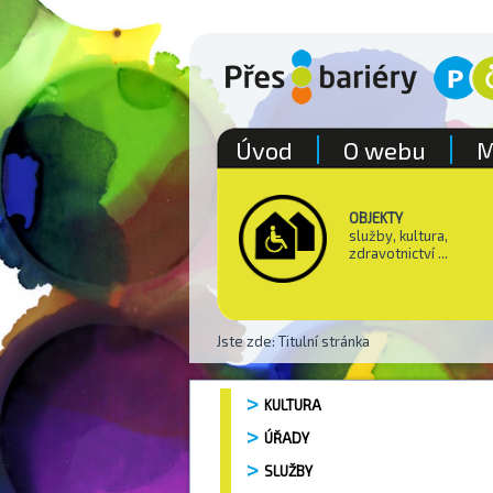
Úvod
O webu
M
OBJEKTY
služby, kultura,
zdravotnictví ...
Jste zde:
Titulní stránka
KULTURA
ÚŘADY
SLUŽBY