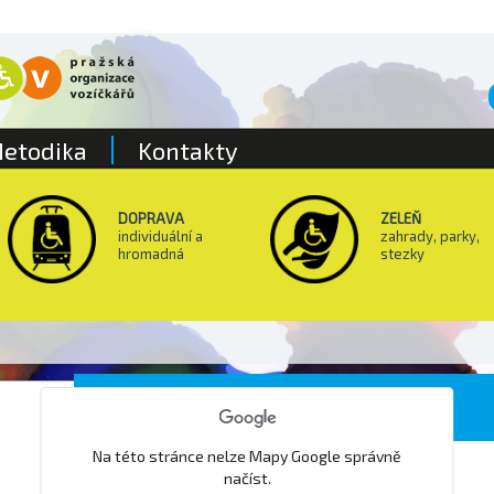
etodika
Kontakty
DOPRAVA
ZELEŇ
individuální a
zahrady, parky,
hromadná
stezky
Lékárna Teta Prusíkova
Na této stránce nelze Mapy Google správně
načíst.