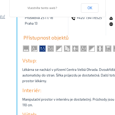
Kontakty
Vlastníte tento web?
OK
ĚLÉ
Prusíkova 2577/16
+420 734176525
Praha 13
Přístupnost objektů
Vstup:
Lékárna se nachází v přízemí Centra Velká Ohrada. Dvoukřídl
automaticky do stran. Šířka průjezdu je dostatečná. Další t
prostor lékárny.
Interiér:
Manipulační prostor v interiéru je dostatečný. Průchody jsou š
110 cm.
Výtah: