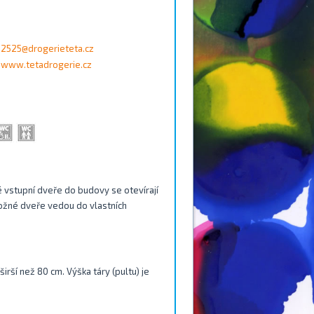
2525@drogerieteta.cz
www.tetadrogerie.cz
é vstupní dveře do budovy se otevírají
otožné dveře vedou do vlastních
irší než 80 cm. Výška táry (pultu) je