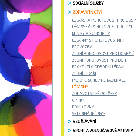
SOCIÁLNÍ SLUŽBY
ZDRAVOTNICTVÍ
LÉKAŘSKÁ POHOTOVOST PRO DOSP
LÉKAŘSKÁ POHOTOVOST PRO DĚTI
KLINIKY A POLIKLINIKY
LÉKÁRNY S POHOTOVOSTNÍM
PROVOZEM
ZUBNÍ POHOTOVOST PRO DOSPĚLÉ
ZUBNÍ POHOTOVOST PRO DĚTI
PRAKTIČTÍ A ODBORNÍ LÉKAŘI
ZUBNÍ LÉKAŘI
FYZIOTERAPIE / REHABILITACE
LÉKÁRNY
ZDRAVOTNICKÉ POTŘEBY
OPTIKY
POJIŠŤOVNY
VETERINÁRNÍ PÉČE
VZDĚLÁVÁNÍ
SPORT A VOLNOČASOVÉ AKTIVITY