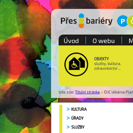
Úvod
O webu
M
OBJEKTY
služby, kultura,
zdravotnictví ...
Jste zde:
Titulní stránka
EUC lékárna Pl
KULTURA
ÚŘADY
SLUŽBY