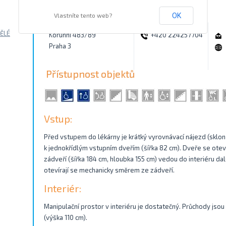
Kontakty
Vlastníte tento web?
OK
ĚLÉ
Korunní 483/89
+420 224257704
Praha 3
Přístupnost objektů
Vstup:
Před vstupem do lékárny je krátký vyrovnávací nájezd (sklon
k jednokřídlým vstupním dveřím (šířka 82 cm). Dveře se otev
zádveří (šířka 184 cm, hloubka 155 cm) vedou do interiéru dal
otevírají se mechanicky směrem ze zádveří.
Interiér:
Manipulační prostor v interiéru je dostatečný. Průchody jsou š
(výška 110 cm).