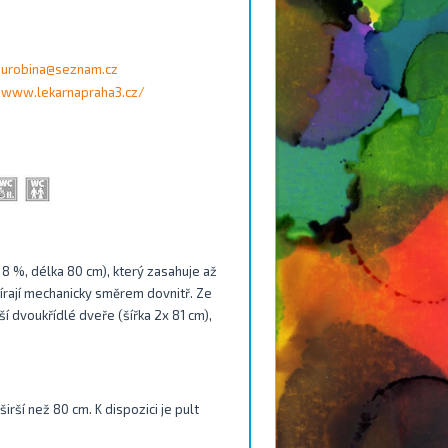
urobina@seznam.cz
www.lekarnapraha3.cz/
 8 %, délka 80 cm), který zasahuje až
írají mechanicky směrem dovnitř. Ze
ší dvoukřídlé dveře (šířka 2x 81 cm),
irší než 80 cm. K dispozici je pult