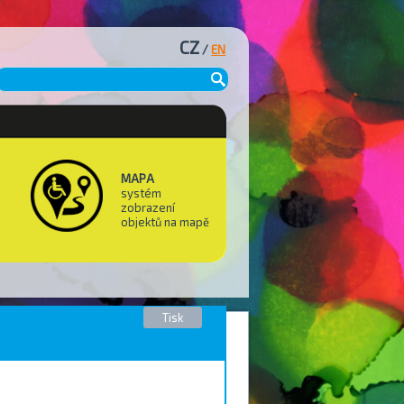
CZ
/
EN
MAPA
systém
zobrazení
objektů na mapě
Tisk