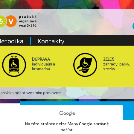
etodika
Kontakty
DOPRAVA
ZELEŇ
individuální a
zahrady, parky,
hromadná
stezky
aňanská s pohotovostním provozem
Lékárna U Robina
Na této stránce nelze Mapy Google správně
načíst.