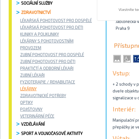
SOCIÁLNÍ SLUŽBY
Kontakty
Vlastníte t
ZDRAVOTNICTVÍ
LÉKAŘSKÁ POHOTOVOST PRO DOSPĚLÉ
Jablonecká 
LÉKAŘSKÁ POHOTOVOST PRO DĚTI
Praha 9
KLINIKY A POLIKLINIKY
LÉKÁRNY S POHOTOVOSTNÍM
Přístupn
PROVOZEM
ZUBNÍ POHOTOVOST PRO DOSPĚLÉ
ZUBNÍ POHOTOVOST PRO DĚTI
PRAKTIČTÍ A ODBORNÍ LÉKAŘI
Vstup:
ZUBNÍ LÉKAŘI
FYZIOTERAPIE / REHABILITACE
+ 2 schody v p
LÉKÁRNY
dveře objektu 
ZDRAVOTNICKÉ POTŘEBY
signalizace u 
OPTIKY
Interiér:
POJIŠŤOVNY
VETERINÁRNÍ PÉČE
Manipulační pr
VZDĚLÁVÁNÍ
přepážky je v
SPORT A VOLNOČASOVÉ AKTIVITY
Výtah: