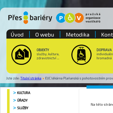
Úvod
O webu
Metodika
Kont
OBJEKTY
DOPRAVA
služby, kultura,
individuáln
zdravotnictví ...
hromadná
Jste zde:
Titulní stránka
EUC lékárna Plaňanská s pohotovostním pr
Lékárn
KULTURA
ÚŘADY
Na této strá
SLUŽBY