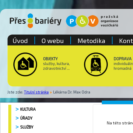
Úvod
O webu
Metodika
Kont
OBJEKTY
DOPRAVA
služby, kultura,
individuáln
zdravotnictví ...
hromadná
Jste zde:
Titulní stránka
Lékárna Dr. Max Odra
Lékárn
KULTURA
ÚŘADY
Na této strá
SLUŽBY