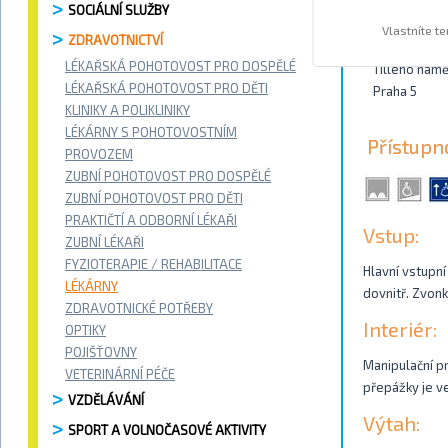
SOCIÁLNÍ SLUŽBY
Kontakty
Vlastníte t
ZDRAVOTNICTVÍ
LÉKAŘSKÁ POHOTOVOST PRO DOSPĚLÉ
Tilleho námě
LÉKAŘSKÁ POHOTOVOST PRO DĚTI
Praha 5
KLINIKY A POLIKLINIKY
LÉKÁRNY S POHOTOVOSTNÍM
Přístupn
PROVOZEM
ZUBNÍ POHOTOVOST PRO DOSPĚLÉ
ZUBNÍ POHOTOVOST PRO DĚTI
PRAKTIČTÍ A ODBORNÍ LÉKAŘI
Vstup:
ZUBNÍ LÉKAŘI
FYZIOTERAPIE / REHABILITACE
Hlavní vstupní
LÉKÁRNY
dovnitř. Zvonk
ZDRAVOTNICKÉ POTŘEBY
Interiér:
OPTIKY
POJIŠŤOVNY
Manipulační pr
VETERINÁRNÍ PÉČE
přepážky je v
VZDĚLÁVÁNÍ
Výtah:
SPORT A VOLNOČASOVÉ AKTIVITY