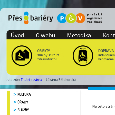
Úvod
O webu
Metodika
Kont
OBJEKTY
DOPRAVA
služby, kultura,
individuáln
zdravotnictví ...
hromadná
Jste zde:
Titulní stránka
Lékárna Bělohorská
Lékárna
KULTURA
ÚŘADY
Na této strá
SLUŽBY