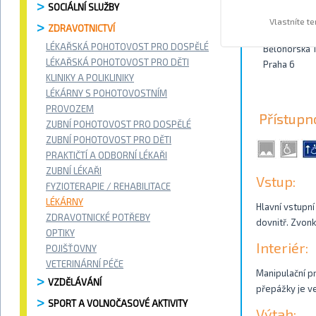
SOCIÁLNÍ SLUŽBY
Kontakty
Vlastníte t
ZDRAVOTNICTVÍ
LÉKAŘSKÁ POHOTOVOST PRO DOSPĚLÉ
Bělohorská 
LÉKAŘSKÁ POHOTOVOST PRO DĚTI
Praha 6
KLINIKY A POLIKLINIKY
LÉKÁRNY S POHOTOVOSTNÍM
PROVOZEM
Přístupn
ZUBNÍ POHOTOVOST PRO DOSPĚLÉ
ZUBNÍ POHOTOVOST PRO DĚTI
PRAKTIČTÍ A ODBORNÍ LÉKAŘI
ZUBNÍ LÉKAŘI
Vstup:
FYZIOTERAPIE / REHABILITACE
LÉKÁRNY
Hlavní vstupní
ZDRAVOTNICKÉ POTŘEBY
dovnitř. Zvonk
OPTIKY
Interiér:
POJIŠŤOVNY
VETERINÁRNÍ PÉČE
Manipulační pr
VZDĚLÁVÁNÍ
přepážky je v
SPORT A VOLNOČASOVÉ AKTIVITY
Výtah: