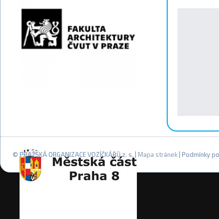
© PRAŽSKÁ ORGANIZACE VOZÍČKÁŘŮ z. s. |
Mapa stránek
| Podmínky po