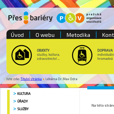
Úvod
O webu
Metodika
Kont
OBJEKTY
DOPRAVA
služby, kultura,
individuáln
zdravotnictví ...
hromadná
Jste zde:
Titulní stránka
Lékárna Dr. Max Odra
Lékárna
KULTURA
ÚŘADY
Na této strá
SLUŽBY