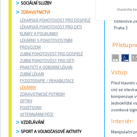
SOCIÁLNÍ SLUŽBY
Kontakty
Vlastníte t
ZDRAVOTNICTVÍ
LÉKAŘSKÁ POHOTOVOST PRO DOSPĚLÉ
Koněvova 2
LÉKAŘSKÁ POHOTOVOST PRO DĚTI
Praha 3
KLINIKY A POLIKLINIKY
LÉKÁRNY S POHOTOVOSTNÍM
Přístupn
PROVOZEM
ZUBNÍ POHOTOVOST PRO DOSPĚLÉ
ZUBNÍ POHOTOVOST PRO DĚTI
PRAKTIČTÍ A ODBORNÍ LÉKAŘI
Vstup:
ZUBNÍ LÉKAŘI
FYZIOTERAPIE / REHABILITACE
Před hlavním v
LÉKÁRNY
cm) se otevíra
ZDRAVOTNICKÉ POTŘEBY
kompenzuje vyr
OPTIKY
Jednokřídlé vs
POJIŠŤOVNY
zvonková sign
VETERINÁRNÍ PÉČE
Interiér:
VZDĚLÁVÁNÍ
SPORT A VOLNOČASOVÉ AKTIVITY
Manipulační pr