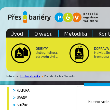
Úvod
O webu
Metodika
Kont
OBJEKTY
DOPRAVA
služby, kultura,
individuáln
zdravotnictví ...
hromadná
Jste zde:
Titulní stránka
Poliklinika Na Národní
Polikli
KULTURA
ÚŘADY
Na této strá
SLUŽBY