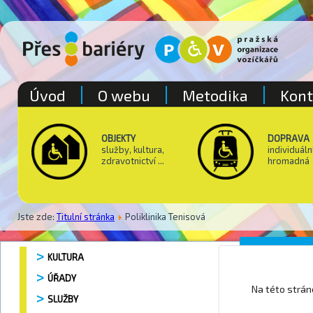
Úvod
O webu
Metodika
Kont
OBJEKTY
DOPRAVA
služby, kultura,
individuáln
zdravotnictví ...
hromadná
Jste zde:
Titulní stránka
Poliklinika Tenisová
Polikli
KULTURA
ÚŘADY
Na této strá
SLUŽBY