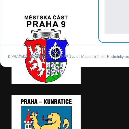
© PRAŽSKÁ ORGANIZACE VOZÍČKÁŘŮ z. s. |
Mapa stránek
| Podmínky po