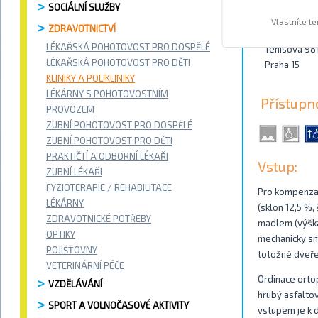
SOCIÁLNÍ SLUŽBY
Kontakty
Vlastníte t
ZDRAVOTNICTVÍ
LÉKAŘSKÁ POHOTOVOST PRO DOSPĚLÉ
Tenisová 98
LÉKAŘSKÁ POHOTOVOST PRO DĚTI
Praha 15
KLINIKY A POLIKLINIKY
LÉKÁRNY S POHOTOVOSTNÍM
Přístupn
PROVOZEM
ZUBNÍ POHOTOVOST PRO DOSPĚLÉ
ZUBNÍ POHOTOVOST PRO DĚTI
PRAKTIČTÍ A ODBORNÍ LÉKAŘI
Vstup:
ZUBNÍ LÉKAŘI
FYZIOTERAPIE / REHABILITACE
Pro kompenzac
LÉKÁRNY
(sklon 12,5 %
ZDRAVOTNICKÉ POTŘEBY
madlem (výška 
OPTIKY
mechanicky sm
POJIŠŤOVNY
totožné dveře
VETERINÁRNÍ PÉČE
Ordinace orto
VZDĚLÁVÁNÍ
hrubý asfalto
SPORT A VOLNOČASOVÉ AKTIVITY
vstupem je k 