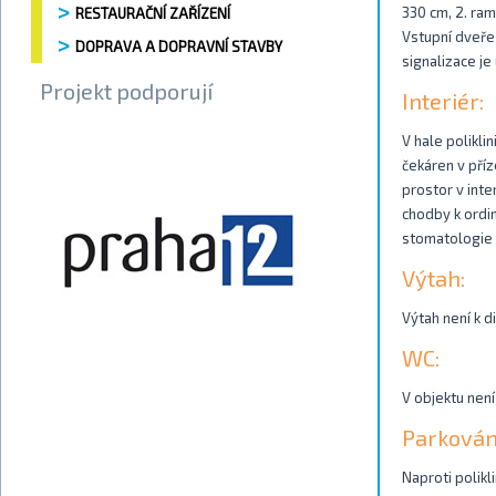
330 cm, 2. ra
RESTAURAČNÍ ZAŘÍZENÍ
Vstupní dveře
DOPRAVA A DOPRAVNÍ STAVBY
signalizace je
Projekt podporují
Interiér:
V hale polikli
čekáren v příz
prostor v inte
chodby k ordi
stomatologie a
Výtah:
Výtah není k di
WC:
V objektu není
Parkován
Naproti polikl