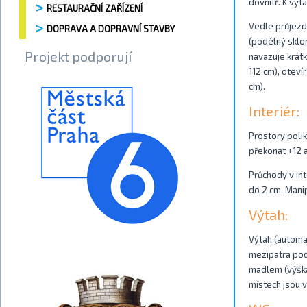
dovnitř. K výt
RESTAURAČNÍ ZAŘÍZENÍ
Vedle průjezd
DOPRAVA A DOPRAVNÍ STAVBY
(podélný sklo
Projekt podporují
navazuje krátk
112 cm), oteví
cm).
Interiér:
Prostory polik
překonat +12 
Průchody v int
do 2 cm. Manip
Výtah:
Výtah (automat
mezipatra pod
madlem (výška
místech jsou v