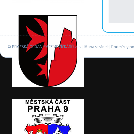
© PRAŽSKÁ ORGANIZACE VOZÍČKÁŘŮ z. s. |
Mapa stránek
| Podmínky po