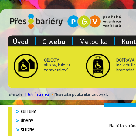
Úvod
O webu
Metodika
Kont
OBJEKTY
DOPRAVA
služby, kultura,
individuáln
zdravotnictví ...
hromadná
Jste zde:
Titulní stránka
Nuselská poliklinika, budova B
Nuselsk
KULTURA
ÚŘADY
Na této strá
SLUŽBY