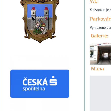
WC:
K dispozici je
Parkován
Vyhrazené park
Galerie:
Mapa