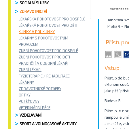
SOCIÁLNÍ SLUŽBY
Kontakty
Vlastníte t
ZDRAVOTNICTVÍ
LÉKAŘSKÁ POHOTOVOST PRO DOSPĚLÉ
Táborská 32
LÉKAŘSKÁ POHOTOVOST PRO DĚTI
Praha 4 – N
KLINIKY A POLIKLINIKY
LÉKÁRNY S POHOTOVOSTNÍM
Přístupn
PROVOZEM
ZUBNÍ POHOTOVOST PRO DOSPĚLÉ
ZUBNÍ POHOTOVOST PRO DĚTI
PRAKTIČTÍ A ODBORNÍ LÉKAŘI
Vstup:
ZUBNÍ LÉKAŘI
FYZIOTERAPIE / REHABILITACE
Přístup do bud
LÉKÁRNY
sklonem souča
ZDRAVOTNICKÉ POTŘEBY
jako pěší pří
OPTIKY
Budova B
POJIŠŤOVNY
VETERINÁRNÍ PÉČE
Přístup je z p
VZDĚLÁVÁNÍ
rampou je umí
a masáže, vstu
SPORT A VOLNOČASOVÉ AKTIVITY