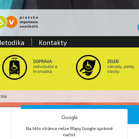
etodika
Kontakty
DOPRAVA
ZELEŇ
individuální a
zahrady, parky,
hromadná
stezky
rská
Poliklinika Revoluční
Na této stránce nelze Mapy Google správně
načíst.