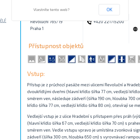
Kontakty
Vlastníte tento web?
OK
ĚLÉ
Revoluční 765/19
+420 221715200
Praha 1
Přístupnost objektů
Vstup:
Přístup je z průchozí pasáže mezi ulicemi Revoluční a Hradebn
dvoukřídlými dveřmi (hlavní křídlo šířka 77 cm, vedlejší křídl
směrem ven, následuje zádveří (šířka 190 cm, hloubka 700 cm
křídlo šířka 77 cm, vedlejší křídlo šířka 80 cm), otevírají se
Vedlejší vstup je z ulice Hradební s přístupem přes práh (vý
(hlavní křídlo šířka 67 cm, vedlejší křídlo šířka 70 cm) s prah
směrem ven. Vedle vstupu vpravo je umístěna zvonková sign
zádveří (šířka 300 cm, hloubka 650 cm) s vyrovnávací rampou