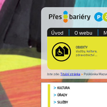
Úvod
O webu
M
OBJEKTY
služby, kultura,
zdravotnictví ...
Jste zde:
Titulní stránka
Poliklinika Mazu
KULTURA
ÚŘADY
SLUŽBY