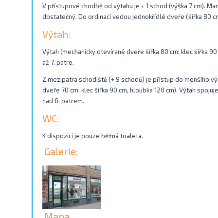
V přístupové chodbě od výtahu je + 1 schod (výška 7 cm). Mani
dostatečný. Do ordinací vedou jednokřídlé dveře (šířka 80 c
Výtah:
Výtah (mechanicky otevírané dveře šířka 80 cm; klec šířka 90
až 7. patro.
Z mezipatra schodiště (+ 9 schodů) je přístup do menšího vý
dveře 70 cm; klec šířka 90 cm, hloubka 120 cm). Výtah spoju
nad 6. patrem.
WC:
K dispozici je pouze běžná toaleta.
Galerie:
Mapa