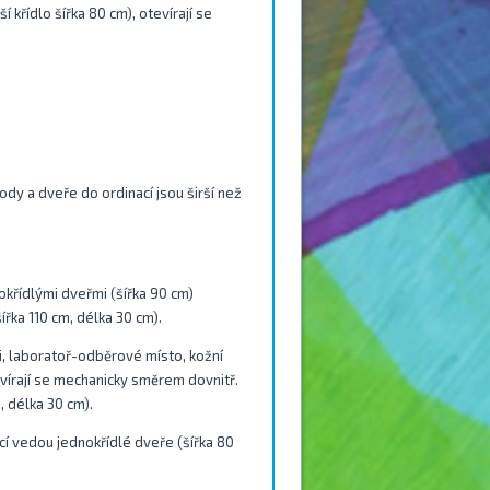
í křídlo šířka 80 cm), otevírají se
ody a dveře do ordinací jsou širší než
křídlými dveřmi (šířka 90 cm)
řka 110 cm, délka 30 cm).
i, laboratoř-odběrové místo, kožní
evírají se mechanicky směrem dovnitř.
, délka 30 cm).
cí vedou jednokřídlé dveře (šířka 80