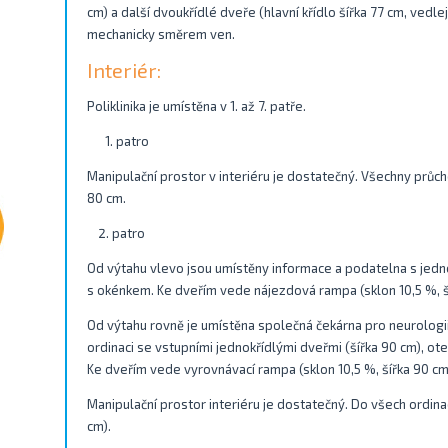
cm) a další dvoukřídlé dveře (hlavní křídlo šířka 77 cm, vedlejš
mechanicky směrem ven.
Interiér:
Poliklinika je umístěna v 1. až 7. patře.
1. patro
Manipulační prostor v interiéru je dostatečný. Všechny průch
80 cm.
patro
Od výtahu vlevo jsou umístěny informace a podatelna s jedno
s okénkem. Ke dveřím vede nájezdová rampa (sklon 10,5 %, ší
Od výtahu rovně je umístěna společná čekárna pro neurologi
ordinaci se vstupními jednokřídlými dveřmi (šířka 90 cm), ot
Ke dveřím vede vyrovnávací rampa (sklon 10,5 %, šířka 90 cm
Manipulační prostor interiéru je dostatečný. Do všech ordina
cm).