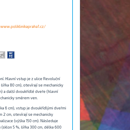
www.poliklinikapraha1.cz/
í. Hlavní vstup je z ulice Revoluční
o šířka 80 cm), otevírají se mechanicky
) a další dvoukřídlé dveře (hlavní
 mechanicky směrem ven.
ška 6 cm), vstup je dvoukřídlými dveřmi
em 2 cm, otevírají se mechanicky
alizace (výška 150 cm). Následuje
 (sklon 5 %, šířka 300 cm, délka 600