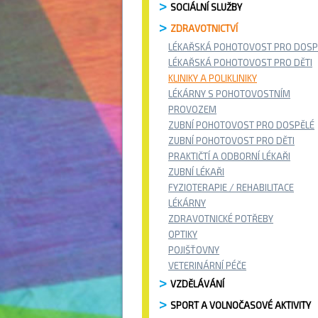
SOCIÁLNÍ SLUŽBY
ZDRAVOTNICTVÍ
LÉKAŘSKÁ POHOTOVOST PRO DOSP
LÉKAŘSKÁ POHOTOVOST PRO DĚTI
KLINIKY A POLIKLINIKY
LÉKÁRNY S POHOTOVOSTNÍM
PROVOZEM
ZUBNÍ POHOTOVOST PRO DOSPĚLÉ
ZUBNÍ POHOTOVOST PRO DĚTI
PRAKTIČTÍ A ODBORNÍ LÉKAŘI
ZUBNÍ LÉKAŘI
FYZIOTERAPIE / REHABILITACE
LÉKÁRNY
ZDRAVOTNICKÉ POTŘEBY
OPTIKY
POJIŠŤOVNY
VETERINÁRNÍ PÉČE
VZDĚLÁVÁNÍ
SPORT A VOLNOČASOVÉ AKTIVITY