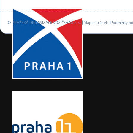
© PRAŽSKÁ ORGANIZACE VOZÍČKÁŘŮ z. s. |
Mapa stránek
| Podmínky po