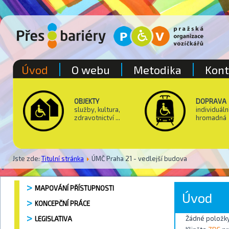
Úvod
O webu
Metodika
Kont
OBJEKTY
DOPRAVA
služby, kultura,
individuáln
zdravotnictví ...
hromadná
Jste zde:
Titulní stránka
ÚMČ Praha 21 - vedlejší budova
MAPOVÁNÍ PŘÍSTUPNOSTI
Úvod
KONCEPČNÍ PRÁCE
Žádné položky
LEGISLATIVA