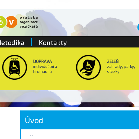
etodika
Kontakty
DOPRAVA
ZELEŇ
individuální a
zahrady, parky,
hromadná
stezky
Úvod