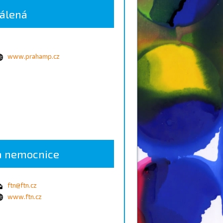
pálená
www.prahamp.cz
a nemocnice
ftn@ftn.cz
www.ftn.cz